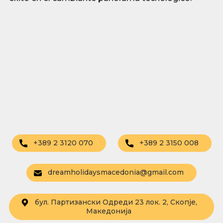
+389 2 3120 070
+389 2 3150 008
dreamholidaysmacedonia@gmail.com
бул. Партизански Одреди 23 лок. 2, Скопје,
Македонија