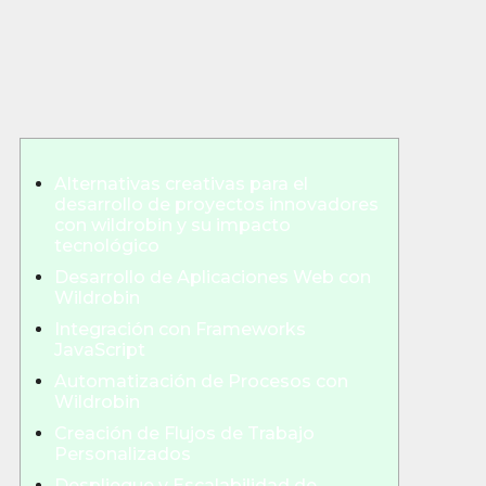
Alternativas creativas para el
desarrollo de proyectos innovadores
con wildrobin y su impacto
tecnológico
Desarrollo de Aplicaciones Web con
Wildrobin
Integración con Frameworks
JavaScript
Automatización de Procesos con
Wildrobin
Creación de Flujos de Trabajo
Personalizados
Despliegue y Escalabilidad de