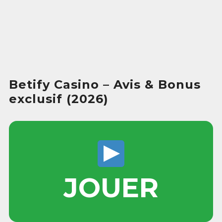
Betify Casino – Avis & Bonus
exclusif (2026)
JOUER