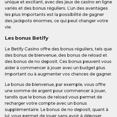
unique et excitant, avec des jeux de casino en ligne
variés et des bonus réguliers. L’un des avantages
les plus importants est la possibilité de gagner
des jackpots énormes, ce qui peut changer votre
vie.
Les bonus Betify
Le Betify Casino offre des bonus réguliers, tels que
des bonus de bienvenue, des bonus de reload et
des bonus de no deposit. Ces bonus peuvent vous
aider à commencer à jouer avec un budget plus
important ou à augmenter vos chances de gagner.
Le bonus de bienvenue, par exemple, vous offre
une somme de argent pour commencer à jouer,
tandis que le bonus de reload vous permet de
recharger votre compte avec un bonus
supplémentaire. Le bonus de no deposit, quant à
lui, vous permet de jouer sans avoir à déposer