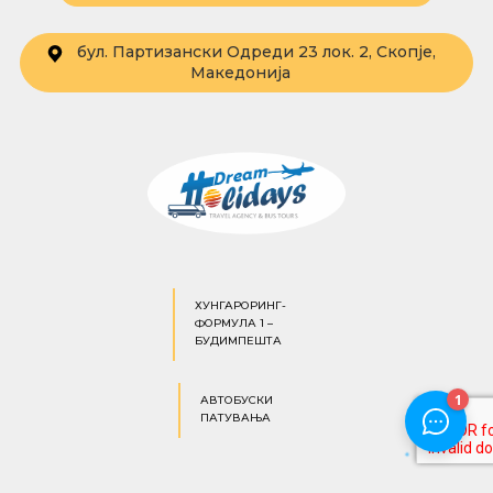
бул. Партизански Одреди 23 лок. 2, Скопје,
Македонија
ХУНГАРОРИНГ-
ФОРМУЛА 1 –
БУДИМПЕШТА
АВТОБУСКИ
ПАТУВАЊА