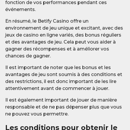
fonction de vos performances pendant ces
événements.
En résumé, le Betify Casino offre un
environnement de jeu unique et excitant, avec des
jeux de casino en ligne variés, des bonus réguliers
et des avantages de jeu. Cela peut vous aider à
gagner des récompenses et à améliorer vos
chances de gagner.
Il est important de noter que les bonus et les
avantages de jeu sont soumis à des conditions et
des restrictions, il est donc important de les lire
attentivement avant de commencer à jouer.
Il est également important de jouer de manière
responsable et de ne pas dépenser plus que vous
ne pouvez vous permettre.
Les conditions pour obtenir le