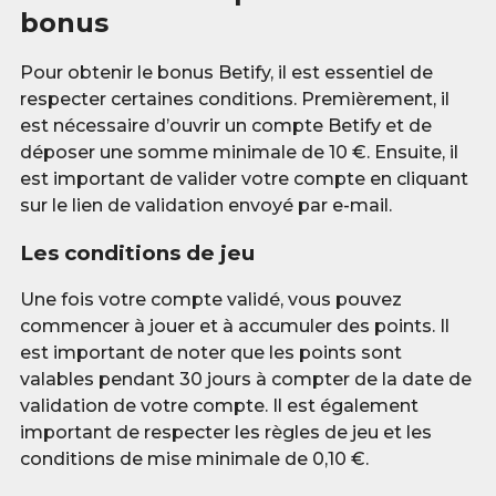
bonus
Pour obtenir le bonus Betify, il est essentiel de
respecter certaines conditions. Premièrement, il
est nécessaire d’ouvrir un compte Betify et de
déposer une somme minimale de 10 €. Ensuite, il
est important de valider votre compte en cliquant
sur le lien de validation envoyé par e-mail.
Les conditions de jeu
Une fois votre compte validé, vous pouvez
commencer à jouer et à accumuler des points. Il
est important de noter que les points sont
valables pendant 30 jours à compter de la date de
validation de votre compte. Il est également
important de respecter les règles de jeu et les
conditions de mise minimale de 0,10 €.