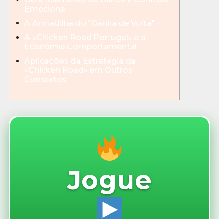
Emocional
A Armadilha do "Ganha de Volta"
A «Chicken Road Portugal» e a
Economia Comportamental
Aplicações da Estratégia da
«Chicken Road» em Outros
Contextos
Jogue