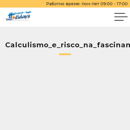
Работно време: пон-пет 09:00 - 17:00
Calculismo_e_risco_na_fascina