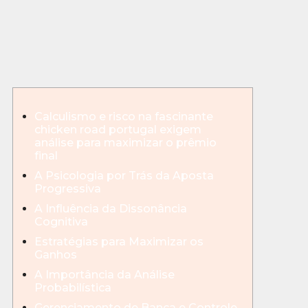
Calculismo e risco na fascinante
chicken road portugal exigem
análise para maximizar o prêmio
final
A Psicologia por Trás da Aposta
Progressiva
A Influência da Dissonância
Cognitiva
Estratégias para Maximizar os
Ganhos
A Importância da Análise
Probabilística
Gerenciamento de Banca e Controle