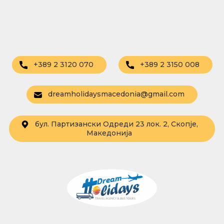
+389 2 3120 070
+389 2 3150 008
dreamholidaysmacedonia@gmail.com
бул. Партизански Одреди 23 лок. 2, Скопје,
Македонија