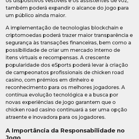
os dispositivos vestíveis e os assistentes de voz,
também poderá expandir o alcance do jogo para
um público ainda maior.
A implementação de tecnologias blockchain e
criptomoedas poderá trazer maior transparência e
segurança às transações financeiras, bem como a
possibilidade de criar um mercado interno de
itens virtuais e recompensas. A crescente
popularidade dos eSports poderá levar à criação
de campeonatos profissionais de chicken road
casino, com prémios em dinheiro e
reconhecimento para os melhores jogadores. A
contínua evolução tecnológica e a busca por
novas experiências de jogo garantem que o
chicken road casino continuará a ser uma opção
atraente e inovadora para os jogadores.
A Importância da Responsabilidade no
Jogo