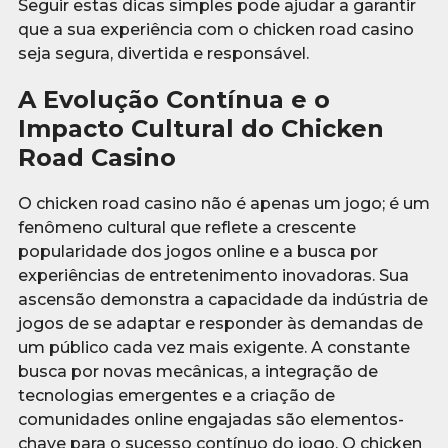
Seguir estas dicas simples pode ajudar a garantir
que a sua experiência com o chicken road casino
seja segura, divertida e responsável.
A Evolução Contínua e o
Impacto Cultural do Chicken
Road Casino
O chicken road casino não é apenas um jogo; é um
fenômeno cultural que reflete a crescente
popularidade dos jogos online e a busca por
experiências de entretenimento inovadoras. Sua
ascensão demonstra a capacidade da indústria de
jogos de se adaptar e responder às demandas de
um público cada vez mais exigente. A constante
busca por novas mecânicas, a integração de
tecnologias emergentes e a criação de
comunidades online engajadas são elementos-
chave para o sucesso contínuo do jogo. O chicken