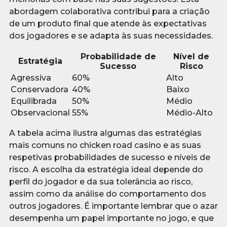
abordagem colaborativa contribui para a criação
de um produto final que atende às expectativas
dos jogadores e se adapta às suas necessidades.
Probabilidade de
Nível de
Estratégia
Sucesso
Risco
Agressiva
60%
Alto
Conservadora
40%
Baixo
Equilibrada
50%
Médio
Observacional
55%
Médio-Alto
A tabela acima ilustra algumas das estratégias
mais comuns no chicken road casino e as suas
respetivas probabilidades de sucesso e níveis de
risco. A escolha da estratégia ideal depende do
perfil do jogador e da sua tolerância ao risco,
assim como da análise do comportamento dos
outros jogadores. É importante lembrar que o azar
desempenha um papel importante no jogo, e que