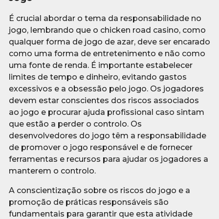
É crucial abordar o tema da responsabilidade no
jogo, lembrando que o chicken road casino, como
qualquer forma de jogo de azar, deve ser encarado
como uma forma de entretenimento e não como
uma fonte de renda. É importante estabelecer
limites de tempo e dinheiro, evitando gastos
excessivos e a obsessão pelo jogo. Os jogadores
devem estar conscientes dos riscos associados
ao jogo e procurar ajuda profissional caso sintam
que estão a perder o controlo. Os
desenvolvedores do jogo têm a responsabilidade
de promover o jogo responsável e de fornecer
ferramentas e recursos para ajudar os jogadores a
manterem o controlo.
A conscientização sobre os riscos do jogo e a
promoção de práticas responsáveis são
fundamentais para garantir que esta atividade