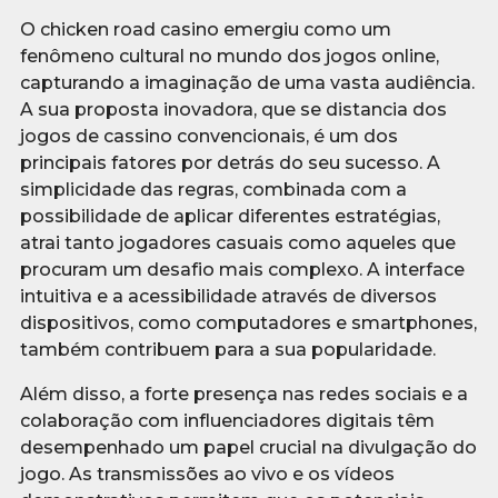
O chicken road casino emergiu como um
fenômeno cultural no mundo dos jogos online,
capturando a imaginação de uma vasta audiência.
A sua proposta inovadora, que se distancia dos
jogos de cassino convencionais, é um dos
principais fatores por detrás do seu sucesso. A
simplicidade das regras, combinada com a
possibilidade de aplicar diferentes estratégias,
atrai tanto jogadores casuais como aqueles que
procuram um desafio mais complexo. A interface
intuitiva e a acessibilidade através de diversos
dispositivos, como computadores e smartphones,
também contribuem para a sua popularidade.
Além disso, a forte presença nas redes sociais e a
colaboração com influenciadores digitais têm
desempenhado um papel crucial na divulgação do
jogo. As transmissões ao vivo e os vídeos