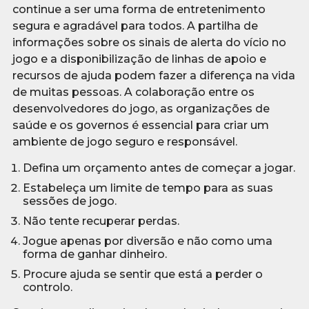
continue a ser uma forma de entretenimento
segura e agradável para todos. A partilha de
informações sobre os sinais de alerta do vício no
jogo e a disponibilização de linhas de apoio e
recursos de ajuda podem fazer a diferença na vida
de muitas pessoas. A colaboração entre os
desenvolvedores do jogo, as organizações de
saúde e os governos é essencial para criar um
ambiente de jogo seguro e responsável.
Defina um orçamento antes de começar a jogar.
Estabeleça um limite de tempo para as suas
sessões de jogo.
Não tente recuperar perdas.
Jogue apenas por diversão e não como uma
forma de ganhar dinheiro.
Procure ajuda se sentir que está a perder o
controlo.