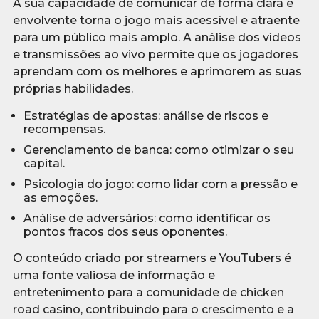
A sua capacidade de comunicar de forma clara e
envolvente torna o jogo mais acessível e atraente
para um público mais amplo. A análise dos vídeos
e transmissões ao vivo permite que os jogadores
aprendam com os melhores e aprimorem as suas
próprias habilidades.
Estratégias de apostas: análise de riscos e
recompensas.
Gerenciamento de banca: como otimizar o seu
capital.
Psicologia do jogo: como lidar com a pressão e
as emoções.
Análise de adversários: como identificar os
pontos fracos dos seus oponentes.
O conteúdo criado por streamers e YouTubers é
uma fonte valiosa de informação e
entretenimento para a comunidade de chicken
road casino, contribuindo para o crescimento e a