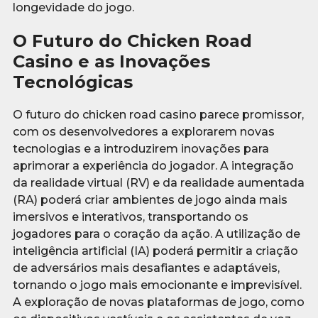
longevidade do jogo.
O Futuro do Chicken Road
Casino e as Inovações
Tecnológicas
O futuro do chicken road casino parece promissor,
com os desenvolvedores a explorarem novas
tecnologias e a introduzirem inovações para
aprimorar a experiência do jogador. A integração
da realidade virtual (RV) e da realidade aumentada
(RA) poderá criar ambientes de jogo ainda mais
imersivos e interativos, transportando os
jogadores para o coração da ação. A utilização de
inteligência artificial (IA) poderá permitir a criação
de adversários mais desafiantes e adaptáveis,
tornando o jogo mais emocionante e imprevisível.
A exploração de novas plataformas de jogo, como