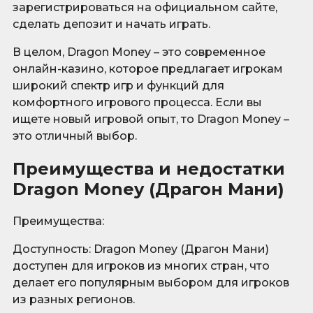
зарегистрироваться на официальном сайте,
сделать депозит и начать играть.
В целом, Dragon Money – это современное
онлайн-казино, которое предлагает игрокам
широкий спектр игр и функций для
комфортного игрового процесса. Если вы
ищете новый игровой опыт, то Dragon Money –
это отличный выбор.
Преимущества и недостатки
Dragon Money (Драгон Мани)
Преимущества:
Доступность: Dragon Money (Драгон Мани)
доступен для игроков из многих стран, что
делает его популярным выбором для игроков
из разных регионов.