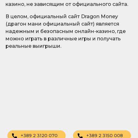
казино, не зависящим от официального сайта.
В целом, официальный сайт Dragon Money
(драгон мани официальный сайт) является
надежным и безопасным онлайн-казино, где
можно играть в различные игры и получать
реальные выигрыши.
+389 2 3120 070
+389 2 3150 008