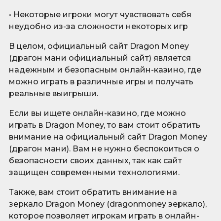
• Некоторые игроки могут чувствовать себя
неудобно из-за сложности некоторых игр
В целом, официальный сайт Dragon Money
(драгон мани официальный сайт) является
надежным и безопасным онлайн-казино, где
можно играть в различные игры и получать
реальные выигрыши.
Если вы ищете онлайн-казино, где можно
играть в Dragon Money, то вам стоит обратить
внимание на официальный сайт Dragon Money
(драгон мани). Вам не нужно беспокоиться о
безопасности своих данных, так как сайт
защищен современными технологиями.
Также, вам стоит обратить внимание на
зеркало Dragon Money (dragonmoney зеркало),
которое позволяет игрокам играть в онлайн-