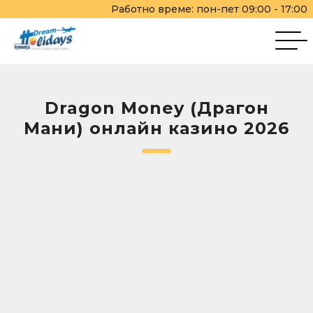
Работно време: пон-пет 09:00 - 17:00
Dragon Money (Драгон
Мани) онлайн казино 2026