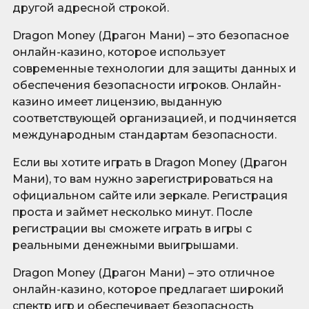
другой адресной строкой.
Dragon Money (Драгон Мани) – это безопасное
онлайн-казино, которое использует
современные технологии для защиты данных и
обеспечения безопасности игроков. Онлайн-
казино имеет лицензию, выданную
соответствующей организацией, и подчиняется
международным стандартам безопасности.
Если вы хотите играть в Dragon Money (Драгон
Мани), то вам нужно зарегистрироваться на
официальном сайте или зеркале. Регистрация
проста и займет несколько минут. После
регистрации вы сможете играть в игры с
реальными денежными выигрышами.
Dragon Money (Драгон Мани) – это отличное
онлайн-казино, которое предлагает широкий
спектр игр и обеспечивает безопасность