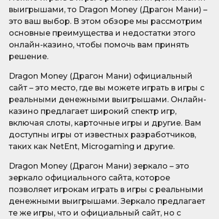
выигрышами, то Dragon Money (Драгон Мани) –
это ваш выбор. В этом обзоре мы рассмотрим
основные преимущества и недостатки этого
онлайн-казино, чтобы помочь вам принять
решение.
Dragon Money (Драгон Мани) официальный
сайт – это место, где вы можете играть в игры с
реальными денежными выигрышами. Онлайн-
казино предлагает широкий спектр игр,
включая слоты, карточные игры и другие. Вам
доступны игры от известных разработчиков,
таких как NetEnt, Microgaming и другие.
Dragon Money (Драгон Мани) зеркало – это
зеркало официального сайта, которое
позволяет игрокам играть в игры с реальными
денежными выигрышами. Зеркало предлагает
те же игры, что и официальный сайт, но с