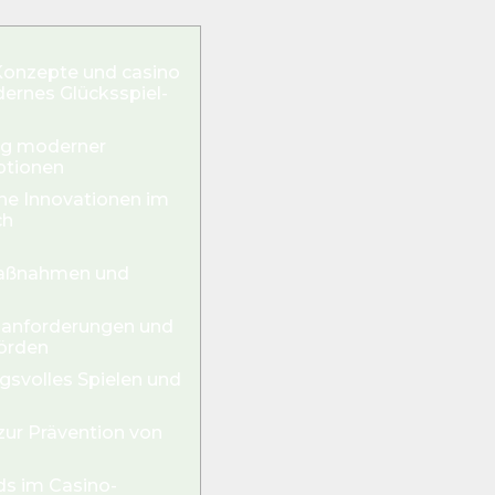
 Konzepte und casino
dernes Glücksspiel-
ng moderner
ptionen
he Innovationen im
ch
maßnahmen und
sanforderungen und
örden
gsvolles Spielen und
r Prävention von
ds im Casino-