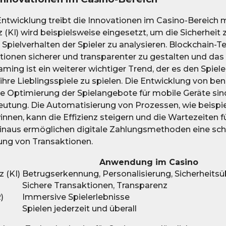
ntwicklung treibt die Innovationen im Casino-Bereich 
z (KI) wird beispielsweise eingesetzt, um die Sicherheit
Spielverhalten der Spieler zu analysieren. Blockchain-T
tionen sicherer und transparenter zu gestalten und das 
ming ist ein weiterer wichtiger Trend, der es den Spiele
 ihre Lieblingsspiele zu spielen. Die Entwicklung von be
e Optimierung der Spielangebote für mobile Geräte sin
utung. Die Automatisierung von Prozessen, wie beispi
nen, kann die Effizienz steigern und die Wartezeiten fü
hinaus ermöglichen digitale Zahlungsmethoden eine sch
ng von Transaktionen.
Anwendung im Casino
z (KI)
Betrugserkennung, Personalisierung, Sicherheit
Sichere Transaktionen, Transparenz
)
Immersive Spielerlebnisse
Spielen jederzeit und überall