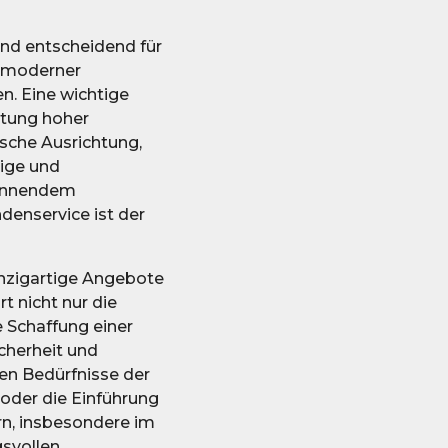
ind entscheidend für
d moderner
n. Eine wichtige
ltung hoher
ische Ausrichtung,
tige und
pannendem
enservice ist der
einzigartige Angebote
 nicht nur die
 Schaffung einer
herheit und
den Bedürfnisse der
 oder die Einführung
rn, insbesondere im
gsvollen