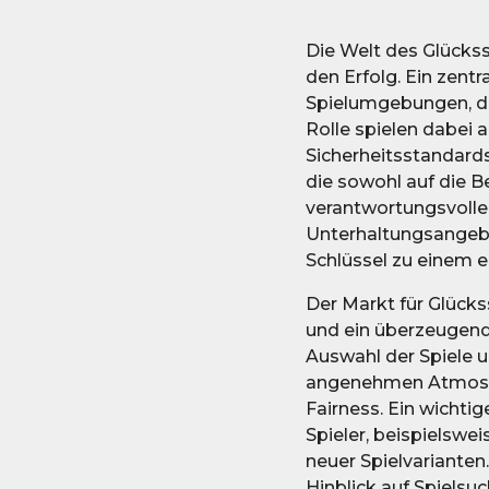
Die Welt des Glückss
den Erfolg. Ein zent
Spielumgebungen, die
Rolle spielen dabei
Sicherheitsstandard
die sowohl auf die B
verantwortungsvoll
Unterhaltungsangebo
Schlüssel zu einem e
Der Markt für Glücks
und ein überzeugend
Auswahl der Spiele u
angenehmen Atmosph
Fairness. Ein wichti
Spieler, beispielswe
neuer Spielvarianten
Hinblick auf Spielsuc