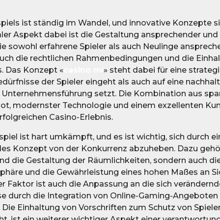
piels ist ständig im Wandel, und innovative Konzepte s
raler Aspekt dabei ist die Gestaltung ansprechender un
 sowohl erfahrene Spieler als auch Neulinge anspreche
 auch die rechtlichen Rahmenbedingungen und die Einha
s. Das Konzept «
casino nv
» steht dabei für eine strateg
edürfnisse der Spieler eingeht als auch auf eine nachhal
e Unternehmensführung setzt. Die Kombination aus s
t, modernster Technologie und einem exzellenten Kund
rfolgreichen Casino-Erlebnis.
spiel ist hart umkämpft, und es ist wichtig, sich durch 
es Konzept von der Konkurrenz abzuheben. Dazu gehört
nd die Gestaltung der Räumlichkeiten, sondern auch die
äre und die Gewährleistung eines hohen Maßes an Sic
ger Faktor ist auch die Anpassung an die sich verändern
ise durch die Integration von Online-Gaming-Angeboten
. Die Einhaltung von Vorschriften zum Schutz von Spiele
ht, ist ein weiterer wichtiger Aspekt einer verantwortun