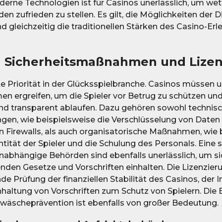
oderne Technologien ist für Casinos unerlässlich, um w
en zufrieden zu stellen. Es gilt, die Möglichkeiten der D
d gleichzeitig die traditionellen Stärken des Casino-Erl
on Sicherheitsmaßnahmen und Lize
te Priorität in der Glücksspielbranche. Casinos müssen
 ergreifen, um die Spieler vor Betrug zu schützen und 
 und transparent ablaufen. Dazu gehören sowohl technis
gen, wie beispielsweise die Verschlüsselung von Daten
 Firewalls, als auch organisatorische Maßnahmen, wie b
tität der Spieler und die Schulung des Personals. Eine 
nabhängige Behörden sind ebenfalls unerlässlich, um si
enden Gesetze und Vorschriften einhalten. Die Lizenzier
e Prüfung der finanziellen Stabilität des Casinos, der I
nhaltung von Vorschriften zum Schutz von Spielern. Die 
dwäscheprävention ist ebenfalls von großer Bedeutung.