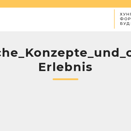
ХУН
ФОР
БУД
iche_Konzepte_und_c
Erlebnis