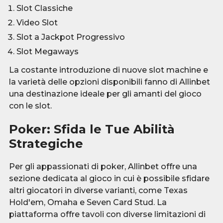
Slot Classiche
Video Slot
Slot a Jackpot Progressivo
Slot Megaways
La costante introduzione di nuove slot machine e
la varietà delle opzioni disponibili fanno di Allinbet
una destinazione ideale per gli amanti del gioco
con le slot.
Poker: Sfida le Tue Abilità
Strategiche
Per gli appassionati di poker, Allinbet offre una
sezione dedicata al gioco in cui è possibile sfidare
altri giocatori in diverse varianti, come Texas
Hold'em, Omaha e Seven Card Stud. La
piattaforma offre tavoli con diverse limitazioni di