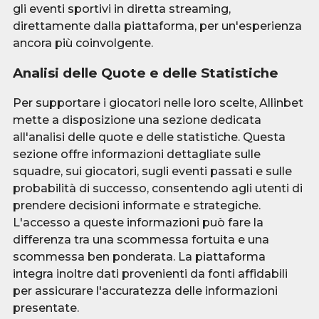
gli eventi sportivi in diretta streaming,
direttamente dalla piattaforma, per un'esperienza
ancora più coinvolgente.
Analisi delle Quote e delle Statistiche
Per supportare i giocatori nelle loro scelte, Allinbet
mette a disposizione una sezione dedicata
all'analisi delle quote e delle statistiche. Questa
sezione offre informazioni dettagliate sulle
squadre, sui giocatori, sugli eventi passati e sulle
probabilità di successo, consentendo agli utenti di
prendere decisioni informate e strategiche.
L'accesso a queste informazioni può fare la
differenza tra una scommessa fortuita e una
scommessa ben ponderata. La piattaforma
integra inoltre dati provenienti da fonti affidabili
per assicurare l'accuratezza delle informazioni
presentate.