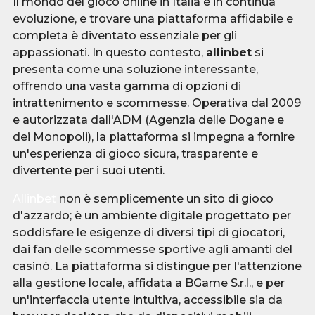
Il mondo del gioco online in Italia è in continua
evoluzione, e trovare una piattaforma affidabile e
completa è diventato essenziale per gli
appassionati. In questo contesto,
allinbet
si
presenta come una soluzione interessante,
offrendo una vasta gamma di opzioni di
intrattenimento e scommesse. Operativa dal 2009
e autorizzata dall'ADM (Agenzia delle Dogane e
dei Monopoli), la piattaforma si impegna a fornire
un'esperienza di gioco sicura, trasparente e
divertente per i suoi utenti.
Allinbet
non è semplicemente un sito di gioco
d'azzardo; è un ambiente digitale progettato per
soddisfare le esigenze di diversi tipi di giocatori,
dai fan delle scommesse sportive agli amanti del
casinò. La piattaforma si distingue per l'attenzione
alla gestione locale, affidata a BGame S.r.l., e per
un'interfaccia utente intuitiva, accessibile sia da