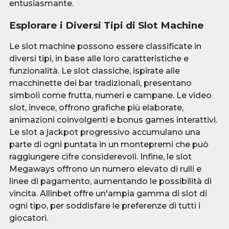
entusiasmante.
Esplorare i Diversi Tipi di Slot Machine
Le slot machine possono essere classificate in
diversi tipi, in base alle loro caratteristiche e
funzionalità. Le slot classiche, ispirate alle
macchinette dei bar tradizionali, presentano
simboli come frutta, numeri e campane. Le video
slot, invece, offrono grafiche più elaborate,
animazioni coinvolgenti e bonus games interattivi.
Le slot a jackpot progressivo accumulano una
parte di ogni puntata in un montepremi che può
raggiungere cifre considerevoli. Infine, le slot
Megaways offrono un numero elevato di rulli e
linee di pagamento, aumentando le possibilità di
vincita. Allinbet offre un'ampia gamma di slot di
ogni tipo, per soddisfare le preferenze di tutti i
giocatori.