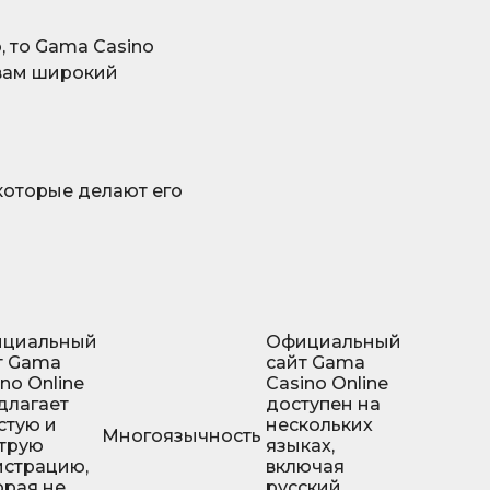
, то Gama Casino
 вам широкий
которые делают его
циальный
Официальный
т Gama
сайт Gama
no Online
Casino Online
длагает
доступен на
стую и
нескольких
Многоязычность
трую
языках,
истрацию,
включая
орая не
русский,