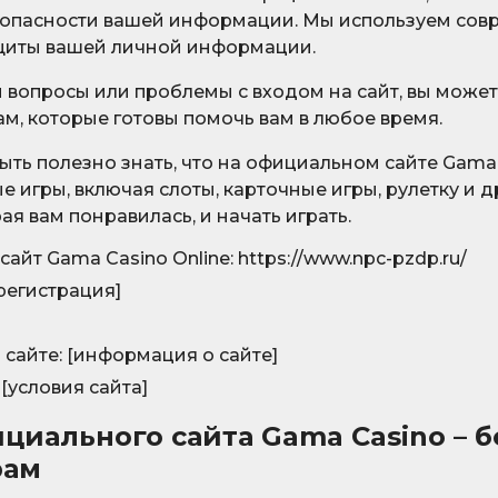
зопасности вашей информации. Мы используем со
щиты вашей личной информации.
и вопросы или проблемы с входом на сайт, вы может
м, которые готовы помочь вам в любое время.
ыть полезно знать, что на официальном сайте Gama 
 игры, включая слоты, карточные игры, рулетку и д
ая вам понравилась, и начать играть.
йт Gama Casino Online: https://www.npc-pzdp.ru/
регистрация]
сайте: [информация о сайте]
 [условия сайта]
циального сайта Gama Casino – 
рам