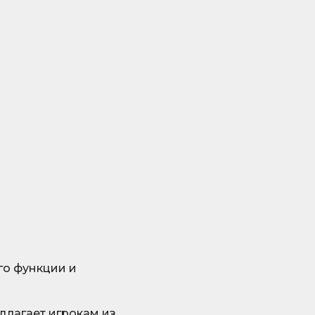
его функции и
длагает игрокам из