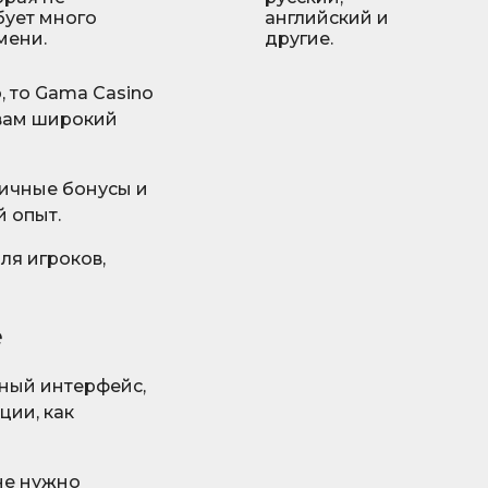
бует много
английский и
мени.
другие.
, то Gama Casino
 вам широкий
личные бонусы и
й опыт.
ля игроков,
e
бный интерфейс,
ции, как
 не нужно