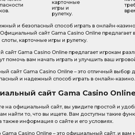
карточные
пасности
тре
игры и
ков.
вре
рулетку.
ежный и безопасный способ играть в онлайн-казино
. Официальный сайт Gama Casino Online предлагает
 слоты, карточные игры и рулетку.
й сайт Gama Casino Online предлагает игрокам раз
ут помочь вам начать играть и улучшить ваш игрово
ый сайт Gama Casino Online – это отличный выбор д
пасный и надежный способ играть в онлайн-казино.
иальный сайт Gama Casino Onlin
те на официальный сайт, вы увидите простой и удо
м найти то, что вы ищете. Вам доступны такие функ
 а также информация о сайте и его условиях.
 Gama Casino Online – это официальный сайт, и вам