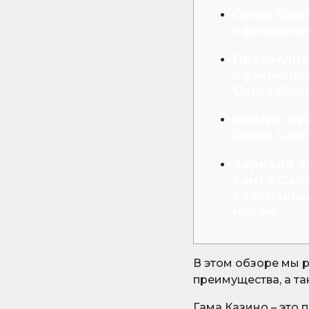
Gama Casin
официаль
Преимуще
официальн
Gama Casin
Вход в оф
Gama Casin
Зеркало 
сайта Gama
безопасны
играм
В этом обзоре мы
преимущества, а та
Гама Казино – это 