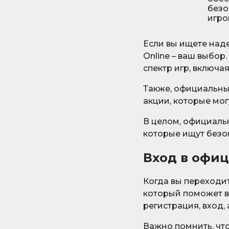
безо
игро
Если вы ищете над
Online – ваш выбор
спектр игр, включая
Также, официальны
акции, которые мог
В целом, официальн
которые ищут безо
Вход в офиц
Когда вы переходи
который поможет ва
регистрация, вход,
Важно помнить, что