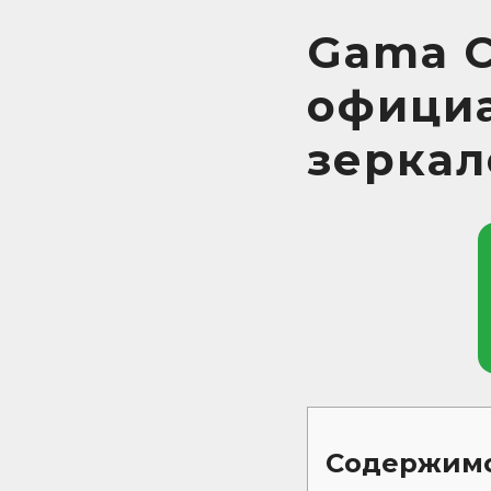
Gama C
официа
зеркал
Содержим