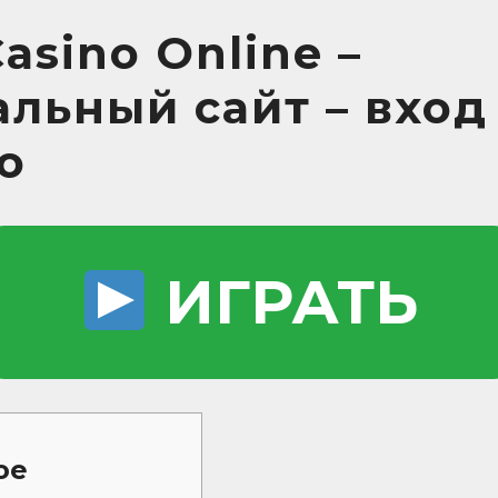
asino Online –
льный сайт – вход
о
ИГРАТЬ
ое