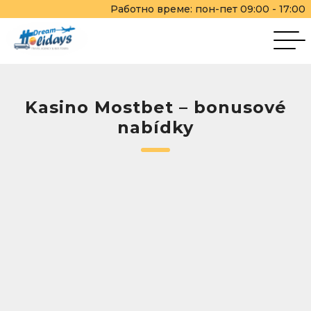
Работно време: пон-пет 09:00 - 17:00
Kasino Mostbet – bonusové
nabídky