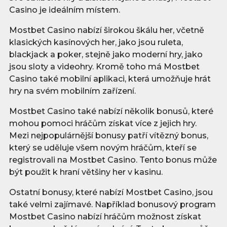
Casino je ideálním místem.
Mostbet Casino nabízí širokou škálu her, včetně
klasických kasínových her, jako jsou ruleta,
blackjack a poker, stejně jako moderní hry, jako
jsou sloty a videohry. Kromě toho má Mostbet
Casino také mobilní aplikaci, která umožňuje hrát
hry na svém mobilním zařízení.
Mostbet Casino také nabízí několik bonusů, které
mohou pomoci hráčům získat více z jejich hry.
Mezi nejpopulárnější bonusy patří vítězný bonus,
který se uděluje všem novým hráčům, kteří se
registrovali na Mostbet Casino. Tento bonus může
být použit k hraní většiny her v kasinu.
Ostatní bonusy, které nabízí Mostbet Casino, jsou
také velmi zajímavé. Například bonusový program
Mostbet Casino nabízí hráčům možnost získat