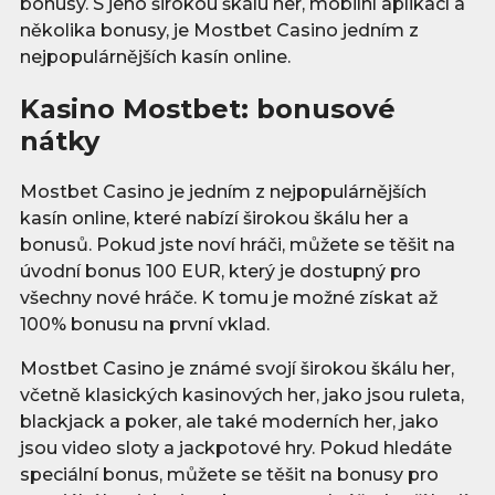
bonusy. S jeho širokou škálu her, mobilní aplikací a
několika bonusy, je Mostbet Casino jedním z
nejpopulárnějších kasín online.
Kasino Mostbet: bonusové
nátky
Mostbet Casino je jedním z nejpopulárnějších
kasín online, které nabízí širokou škálu her a
bonusů. Pokud jste noví hráči, můžete se těšit na
úvodní bonus 100 EUR, který je dostupný pro
všechny nové hráče. K tomu je možné získat až
100% bonusu na první vklad.
Mostbet Casino je známé svojí širokou škálu her,
včetně klasických kasinových her, jako jsou ruleta,
blackjack a poker, ale také moderních her, jako
jsou video sloty a jackpotové hry. Pokud hledáte
speciální bonus, můžete se těšit na bonusy pro