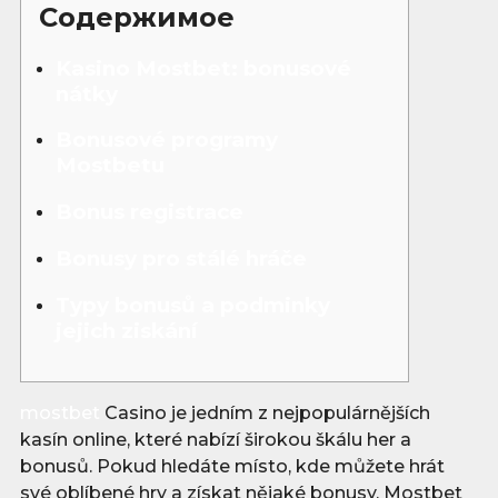
Содержимое
Kasino Mostbet: bonusové
nátky
Bonusové programy
Mostbetu
Bonus registrace
Bonusy pro stálé hráče
Typy bonusů a podminky
jejich ziskání
mostbet
Casino je jedním z nejpopulárnějších
kasín online, které nabízí širokou škálu her a
bonusů. Pokud hledáte místo, kde můžete hrát
své oblíbené hry a získat nějaké bonusy, Mostbet