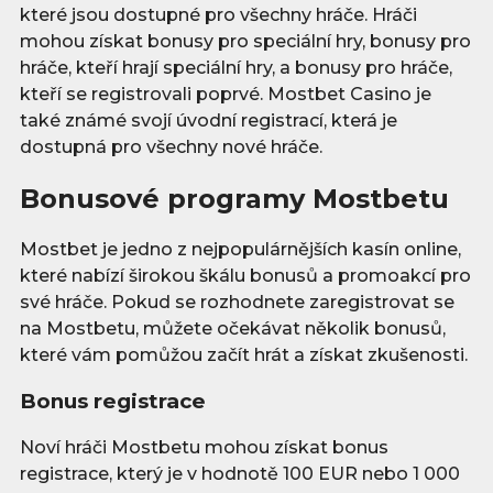
které jsou dostupné pro všechny hráče. Hráči
mohou získat bonusy pro speciální hry, bonusy pro
hráče, kteří hrají speciální hry, a bonusy pro hráče,
kteří se registrovali poprvé. Mostbet Casino je
také známé svojí úvodní registrací, která je
dostupná pro všechny nové hráče.
Bonusové programy Mostbetu
Mostbet je jedno z nejpopulárnějších kasín online,
které nabízí širokou škálu bonusů a promoakcí pro
své hráče. Pokud se rozhodnete zaregistrovat se
na Mostbetu, můžete očekávat několik bonusů,
které vám pomůžou začít hrát a získat zkušenosti.
Bonus registrace
Noví hráči Mostbetu mohou získat bonus
registrace, který je v hodnotě 100 EUR nebo 1 000