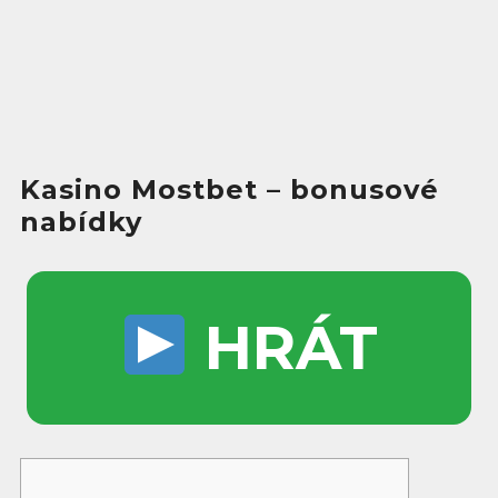
Kasino Mostbet – bonusové
nabídky
HRÁT