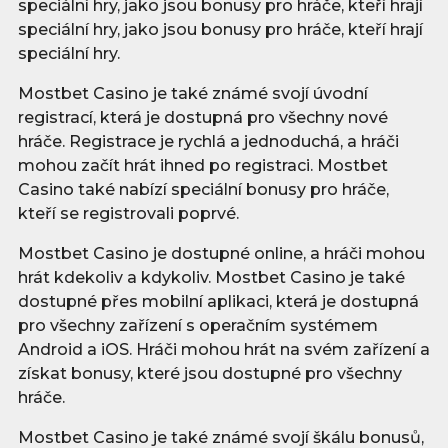
speciální hry, jako jsou bonusy pro hráče, kteří hrají
speciální hry, jako jsou bonusy pro hráče, kteří hrají
speciální hry.
Mostbet Casino je také známé svojí úvodní
registrací, která je dostupná pro všechny nové
hráče. Registrace je rychlá a jednoduchá, a hráči
mohou začít hrát ihned po registraci. Mostbet
Casino také nabízí speciální bonusy pro hráče,
kteří se registrovali poprvé.
Mostbet Casino je dostupné online, a hráči mohou
hrát kdekoliv a kdykoliv. Mostbet Casino je také
dostupné přes mobilní aplikaci, která je dostupná
pro všechny zařízení s operačním systémem
Android a iOS. Hráči mohou hrát na svém zařízení a
získat bonusy, které jsou dostupné pro všechny
hráče.
Mostbet Casino je také známé svojí škálu bonusů,