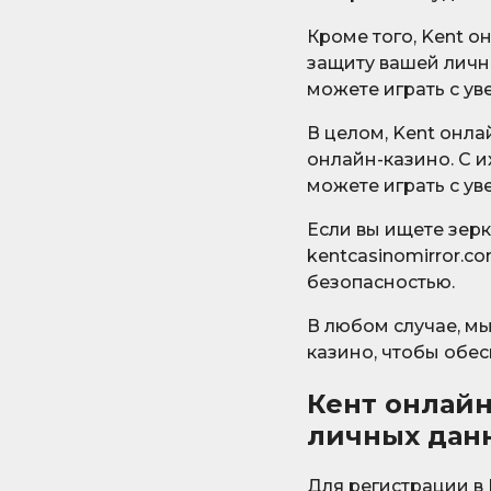
Кроме того, Kent о
защиту вашей лично
можете играть с ув
В целом, Kent онла
онлайн-казино. С 
можете играть с ув
Если вы ищете зерк
kentcasinomirror.co
безопасностью.
В любом случае, м
казино, чтобы обес
Кент онлайн
личных дан
Для регистрации в