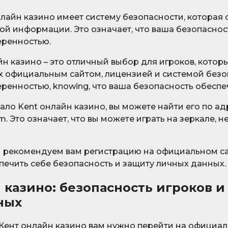
нлайн казино имеет систему безопасности, которая
й информации. Это означает, что ваша безопасност
еренностью.
йн казино – это отличный выбор для игроков, кото
их официальным сайтом, лицензией и системой безо
еренностью, knowing, что ваша безопасность обеспе
ало Kent онлайн казино, вы можете найти его по ад
m. Это означает, что вы можете играть на зеркале, н
ы рекомендуем вам регистрацию на официальном са
печить себе безопасность и защиту личных данных.
 казино: безопасность игроков и
ных
 Кент онлайн казино вам нужно перейти на официал