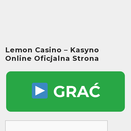
Lemon Casino – Kasyno
Online Oficjalna Strona
GRAĆ