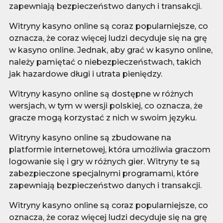
zapewniają bezpieczeństwo danych i transakcji.
Witryny kasyno online są coraz popularniejsze, co
oznacza, że coraz więcej ludzi decyduje się na grę
w kasyno online. Jednak, aby grać w kasyno online,
należy pamiętać o niebezpieczeństwach, takich
jak hazardowe długi i utrata pieniędzy.
Witryny kasyno online są dostępne w różnych
wersjach, w tym w wersji polskiej, co oznacza, że
gracze mogą korzystać z nich w swoim języku.
Witryny kasyno online są zbudowane na
platformie internetowej, która umożliwia graczom
logowanie się i gry w różnych gier. Witryny te są
zabezpieczone specjalnymi programami, które
zapewniają bezpieczeństwo danych i transakcji.
Witryny kasyno online są coraz popularniejsze, co
oznacza, że coraz więcej ludzi decyduje się na grę