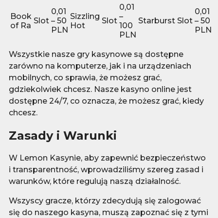
0,01
0,01
0,01
Book
Sizzling
–
Slot
– 50
Slot
Starburst
Slot
– 50
of Ra
Hot
100
PLN
PLN
PLN
Wszystkie nasze gry kasynowe są dostępne
zarówno na komputerze, jak i na urządzeniach
mobilnych, co sprawia, że możesz grać,
gdziekolwiek chcesz. Nasze kasyno online jest
dostępne 24/7, co oznacza, że możesz grać, kiedy
chcesz.
Zasady i Warunki
W Lemon Kasynie, aby zapewnić bezpieczeństwo
i transparentność, wprowadziliśmy szereg zasad i
warunków, które regulują naszą działalność.
Wszyscy gracze, którzy zdecydują się zalogować
się do naszego kasyna, muszą zapoznać się z tymi