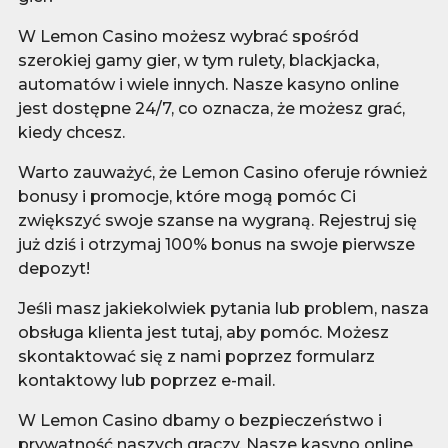
W Lemon Casino możesz wybrać spośród
szerokiej gamy gier, w tym rulety, blackjacka,
automatów i wiele innych. Nasze kasyno online
jest dostępne 24/7, co oznacza, że możesz grać,
kiedy chcesz.
Warto zauważyć, że Lemon Casino oferuje również
bonusy i promocje, które mogą pomóc Ci
zwiększyć swoje szanse na wygraną. Rejestruj się
już dziś i otrzymaj 100% bonus na swoje pierwsze
depozyt!
Jeśli masz jakiekolwiek pytania lub problem, nasza
obsługa klienta jest tutaj, aby pomóc. Możesz
skontaktować się z nami poprzez formularz
kontaktowy lub poprzez e-mail.
W Lemon Casino dbamy o bezpieczeństwo i
prywatność naszych graczy. Nasze kasyno online