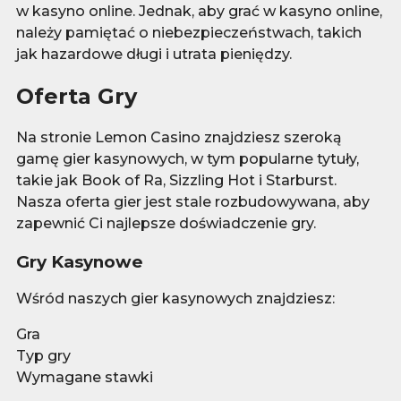
w kasyno online. Jednak, aby grać w kasyno online,
należy pamiętać o niebezpieczeństwach, takich
jak hazardowe długi i utrata pieniędzy.
Oferta Gry
Na stronie Lemon Casino znajdziesz szeroką
gamę gier kasynowych, w tym popularne tytuły,
takie jak Book of Ra, Sizzling Hot i Starburst.
Nasza oferta gier jest stale rozbudowywana, aby
zapewnić Ci najlepsze doświadczenie gry.
Gry Kasynowe
Wśród naszych gier kasynowych znajdziesz:
Gra
Typ gry
Wymagane stawki