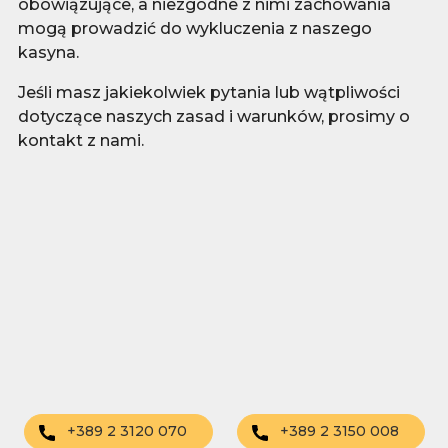
obowiązujące, a niezgodne z nimi zachowania
mogą prowadzić do wykluczenia z naszego
kasyna.
Jeśli masz jakiekolwiek pytania lub wątpliwości
dotyczące naszych zasad i warunków, prosimy o
kontakt z nami.
+389 2 3120 070
+389 2 3150 008