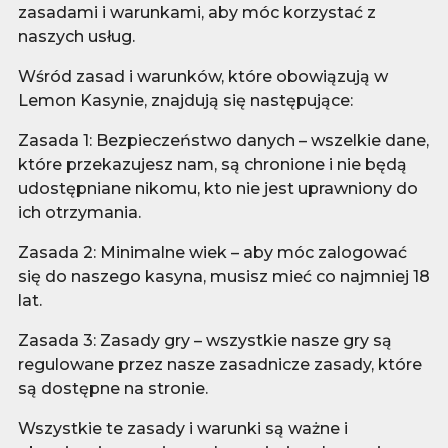
zasadami i warunkami, aby móc korzystać z
naszych usług.
Wśród zasad i warunków, które obowiązują w
Lemon Kasynie, znajdują się następujące:
Zasada 1: Bezpieczeństwo danych – wszelkie dane,
które przekazujesz nam, są chronione i nie będą
udostępniane nikomu, kto nie jest uprawniony do
ich otrzymania.
Zasada 2: Minimalne wiek – aby móc zalogować
się do naszego kasyna, musisz mieć co najmniej 18
lat.
Zasada 3: Zasady gry – wszystkie nasze gry są
regulowane przez nasze zasadnicze zasady, które
są dostępne na stronie.
Wszystkie te zasady i warunki są ważne i