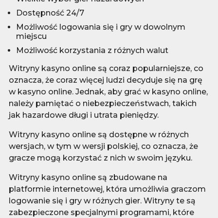
Dostępność 24/7
Możliwość logowania się i gry w dowolnym
miejscu
Możliwość korzystania z różnych walut
Witryny kasyno online są coraz popularniejsze, co
oznacza, że coraz więcej ludzi decyduje się na grę
w kasyno online. Jednak, aby grać w kasyno online,
należy pamiętać o niebezpieczeństwach, takich
jak hazardowe długi i utrata pieniędzy.
Witryny kasyno online są dostępne w różnych
wersjach, w tym w wersji polskiej, co oznacza, że
gracze mogą korzystać z nich w swoim języku.
Witryny kasyno online są zbudowane na
platformie internetowej, która umożliwia graczom
logowanie się i gry w różnych gier. Witryny te są
zabezpieczone specjalnymi programami, które