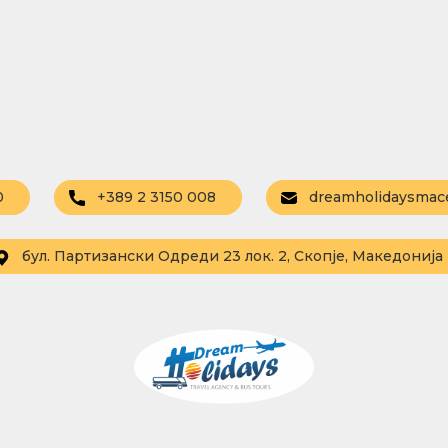
0
+389 2 3150 008
dreamholidaysmac
бул. Партизански Одреди 23 лок. 2, Скопје, Македонија