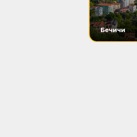
Бечичи