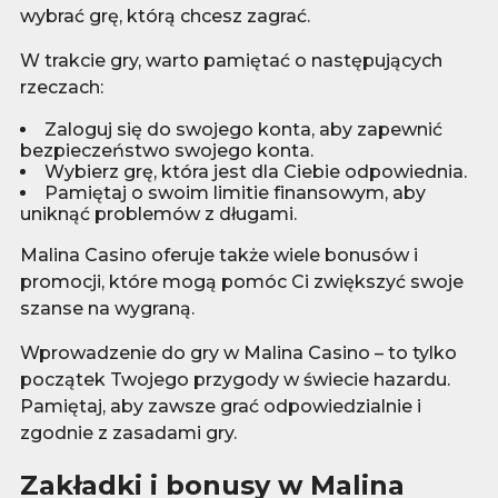
wybrać grę, którą chcesz zagrać.
W trakcie gry, warto pamiętać o następujących
rzeczach:
Zaloguj się do swojego konta, aby zapewnić
bezpieczeństwo swojego konta.
Wybierz grę, która jest dla Ciebie odpowiednia.
Pamiętaj o swoim limitie finansowym, aby
uniknąć problemów z długami.
Malina Casino oferuje także wiele bonusów i
promocji, które mogą pomóc Ci zwiększyć swoje
szanse na wygraną.
Wprowadzenie do gry w Malina Casino – to tylko
początek Twojego przygody w świecie hazardu.
Pamiętaj, aby zawsze grać odpowiedzialnie i
zgodnie z zasadami gry.
Zakładki i bonusy w Malina