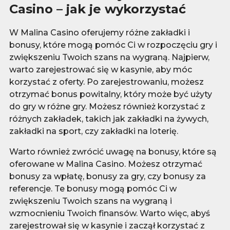
Casino – jak je wykorzystać
W Malina Casino oferujemy różne zakładki i
bonusy, które mogą pomóc Ci w rozpoczęciu gry i
zwiększeniu Twoich szans na wygraną. Najpierw,
warto zarejestrować się w kasynie, aby móc
korzystać z oferty. Po zarejestrowaniu, możesz
otrzymać bonus powitalny, który może być użyty
do gry w różne gry. Możesz również korzystać z
różnych zakładek, takich jak zakładki na żywych,
zakładki na sport, czy zakładki na loterię.
Warto również zwrócić uwagę na bonusy, które są
oferowane w Malina Casino. Możesz otrzymać
bonusy za wpłatę, bonusy za gry, czy bonusy za
referencje. Te bonusy mogą pomóc Ci w
zwiększeniu Twoich szans na wygraną i
wzmocnieniu Twoich finansów. Warto więc, abyś
zarejestrował się w kasynie i zaczął korzystać z