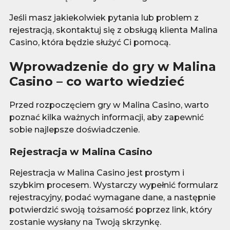
Jeśli masz jakiekolwiek pytania lub problem z
rejestracją, skontaktuj się z obsługą klienta Malina
Casino, która będzie służyć Ci pomocą.
Wprowadzenie do gry w Malina
Casino – co warto wiedzieć
Przed rozpoczęciem gry w Malina Casino, warto
poznać kilka ważnych informacji, aby zapewnić
sobie najlepsze doświadczenie.
Rejestracja w Malina Casino
Rejestracja w Malina Casino jest prostym i
szybkim procesem. Wystarczy wypełnić formularz
rejestracyjny, podać wymagane dane, a następnie
potwierdzić swoją tożsamość poprzez link, który
zostanie wysłany na Twoją skrzynkę.