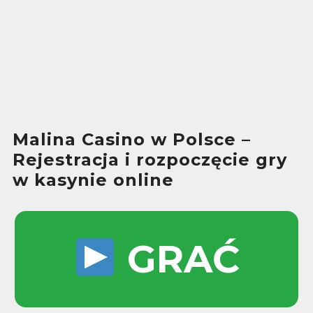
Malina Casino w Polsce –
Rejestracja i rozpoczęcie gry
w kasynie online
GRAĆ