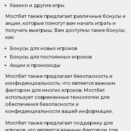
Казино и другие игры
Мостбет также предлагает различные бонусы и
акции, которые помогут вам начать играть и
получать выигрыш. Вам доступны такие бонусы,
как:
Бонусы для новых игроков
Бонусы для постоянных игроков
Акции и промокоды
Мостбет также предлагает безопасность и
конфиденциальность, что является важным
фактором для многих игроков. Мостбет
использует современные технологии для
обеспечения безопасности и
конфиденциальности вашей информации.
Мостбет также предлагает поддержку для
игроков, что является важным фактором для