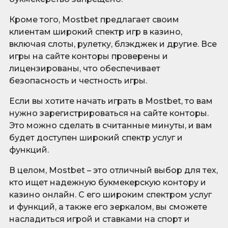
Кроме того, Mostbet предлагает своим
клиентам широкий спектр игр в казино,
включая слоты, рулетку, блэкджек и другие. Все
игры на сайте конторы проверены и
лицензированы, что обеспечивает
безопасность и честность игры.
Если вы хотите начать играть в Mostbet, то вам
нужно зарегистрироваться на сайте конторы.
Это можно сделать в считанные минуты, и вам
будет доступен широкий спектр услуг и
функций.
В целом, Mostbet – это отличный выбор для тех,
кто ищет надежную букмекерскую контору и
казино онлайн. С его широким спектром услуг
и функций, а также его зеркалом, вы сможете
насладиться игрой и ставками на спорт и