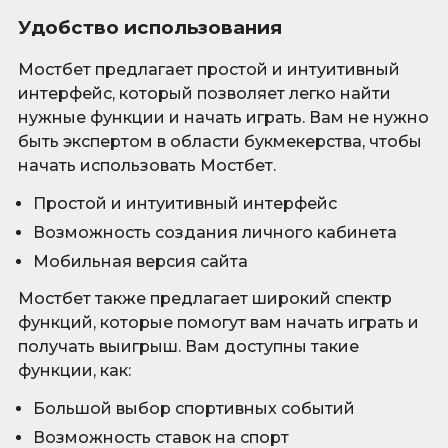
Удобство использования
Мостбет предлагает простой и интуитивный
интерфейс, который позволяет легко найти
нужные функции и начать играть. Вам не нужно
быть экспертом в области букмекерства, чтобы
начать использовать Мостбет.
Простой и интуитивный интерфейс
Возможность создания личного кабинета
Мобильная версия сайта
Мостбет также предлагает широкий спектр
функций, которые помогут вам начать играть и
получать выигрыш. Вам доступны такие
функции, как:
Большой выбор спортивных событий
Возможность ставок на спорт