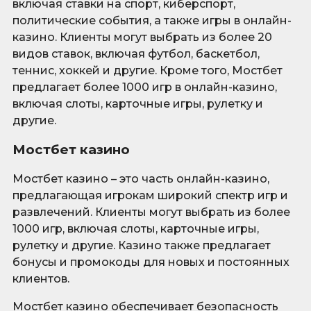
включая ставки на спорт, киберспорт,
политические события, а также игры в онлайн-
казино. Клиенты могут выбрать из более 20
видов ставок, включая футбол, баскетбол,
теннис, хоккей и другие. Кроме того, Мостбет
предлагает более 1000 игр в онлайн-казино,
включая слоты, карточные игры, рулетку и
другие.
Мостбет казино
Мостбет казино – это часть онлайн-казино,
предлагающая игрокам широкий спектр игр и
развлечений. Клиенты могут выбрать из более
1000 игр, включая слоты, карточные игры,
рулетку и другие. Казино также предлагает
бонусы и промокоды для новых и постоянных
клиентов.
Мостбет казино обеспечивает безопасность