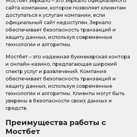
Мостбет зеркало – это зеркало официального
сайта компании, которое позволяет клиентам
доступаться к услугам компании, если
официальный сайт недоступен. Зеркало
обеспечивает безопасность транзакций и
защиту данных, используя современные
технологии и алгоритмы.
Мостбет – это надежная букмекерская контора
и онлайн-казино, предлагающая широкий
спектр услуг и развлечений. Компания
обеспечивает безопасность транзакций и
защиту данных, используя современные
технологии и алгоритмы. Клиенты могут быть
уверены в безопасности своих данных и
средств.
Преимущества работы с
Мостбет