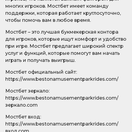
многих игроков. Мостбет имеет команду
поддержки, которая работает круглосуточно,
чтобы помочь вам в любое время.
Мостбет – это лучшая букмекерская контора
для игроков, которые ищут комфорт и удобство
при игре. Мостбет предлагает широкий спектр
услуг и функций, которые помогут вам начать
играть и получать выигрыш.
Мостбет официальный сайт:
https://www.bestonamusementparkrides.com/
Мостбет зеркало:
https://www.bestonamusementparkrides.com/
зеркало.com
Мостбет вход:
https://www.bestonamusementparkrides.com/
вход.com