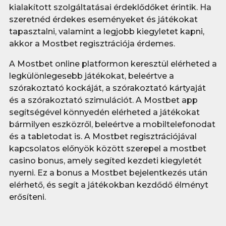
kialakított szolgáltatásai érdeklődőket érintik. Ha
szeretnéd érdekes eseményeket és játékokat
tapasztalni, valamint a legjobb kiegyletet kapni,
akkor a Mostbet regisztrációja érdemes.
A Mostbet online platformon keresztül elérheted a
legkülönlegesebb játékokat, beleértve a
szórakoztató kockáját, a szórakoztató kártyaját
és a szórakoztató szimulációt. A Mostbet app
segítségével könnyedén elérheted a játékokat
bármilyen eszközről, beleértve a mobiltelefonodat
és a tabletodat is. A Mostbet regisztrációjával
kapcsolatos előnyök között szerepel a mostbet
casino bonus, amely segíted kezdeti kiegyletét
nyerni. Ez a bonus a Mostbet bejelentkezés után
elérhető, és segít a játékokban kezdődő élményt
erősíteni.