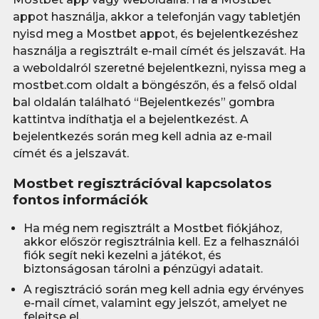
appot használja, akkor a telefonján vagy tabletjén
nyisd meg a Mostbet appot, és bejelentkezéshez
használja a regisztrált e-mail címét és jelszavát. Ha
a weboldalról szeretné bejelentkezni, nyissa meg a
mostbet.com oldalt a böngészőn, és a felső oldal
bal oldalán található “Bejelentkezés” gombra
kattintva indíthatja el a bejelentkezést. A
bejelentkezés során meg kell adnia az e-mail
címét és a jelszavát.
Mostbet regisztrációval kapcsolatos
fontos információk
Ha még nem regisztrált a Mostbet fiókjához,
akkor először regisztrálnia kell. Ez a felhasználói
fiók segít neki kezelni a játékot, és
biztonságosan tárolni a pénzügyi adatait.
A regisztráció során meg kell adnia egy érvényes
e-mail címet, valamint egy jelszót, amelyet ne
felejtse el.