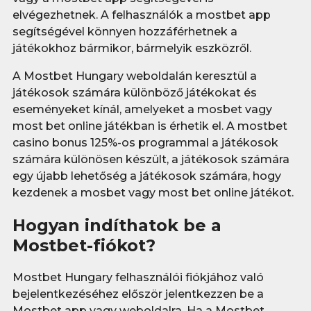
elvégezhetnek. A felhasználók a mostbet app
segítségével könnyen hozzáférhetnek a
játékokhoz bármikor, bármelyik eszközről.
A Mostbet Hungary weboldalán keresztül a
játékosok számára különböző játékokat és
eseményeket kínál, amelyeket a mosbet vagy
most bet online játékban is érhetik el. A mostbet
casino bonus 125%-os programmal a játékosok
számára különösen készült, a játékosok számára
egy újabb lehetőség a játékosok számára, hogy
kezdenek a mosbet vagy most bet online játékot.
Hogyan indíthatok be a
Mostbet-fiókot?
Mostbet Hungary felhasználói fiókjához való
bejelentkezéséhez először jelentkezzen be a
Mostbet app vagy weboldalra. Ha a Mostbet