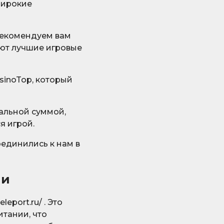
широкие
 рекомендуем вам
гают лучшие игровые
sinoTop, который
альной суммой,
я игрой.
оединились к нам в
ии
eport.ru/ . Это
итании, что