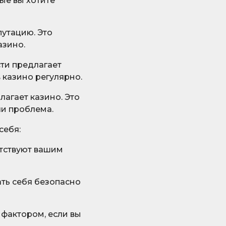
ые вы хотите
утацию. Это
азино.
сти предлагает
 казино регулярно.
лагает казино. Это
ли проблема.
себя:
етствуют вашим
ать себя безопасно
 фактором, если вы