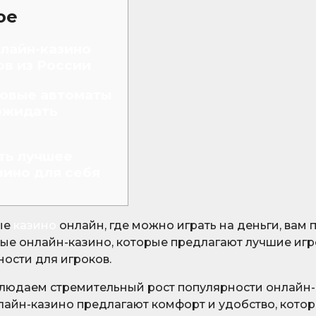
ое
лайн-казино
ов из России
овые автоматы
 ожидать
ть лучшее
зино для себя
ые
казино
онлайн, где можно играть на деньги, вам 
вые онлайн-казино, которые предлагают лучшие игр
сти для игроков.
блюдаем стремительный рост популярности онлайн-к
лайн-казино предлагают комфорт и удобство, котор