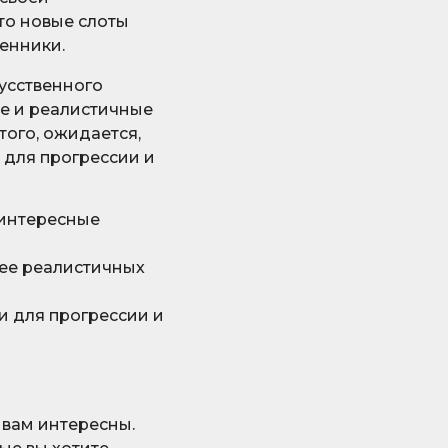
то новые слоты
енники.
усственного
ые и реалистичные
того, ожидается,
 для прогрессии и
 интересные
лее реалистичных
и для прогрессии и
 вам интересны.