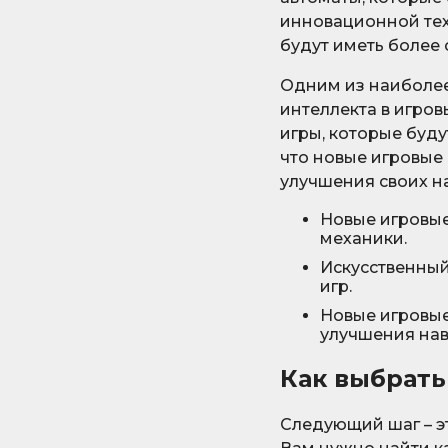
инновационной тех
будут иметь более
Одним из наиболее
интеллекта в игров
игры, которые буду
что новые игровые
улучшения своих н
Новые игровые
механики.
Искусственный
игр.
Новые игровые
улучшения нав
Как выбрать
Следующий шаг – эт