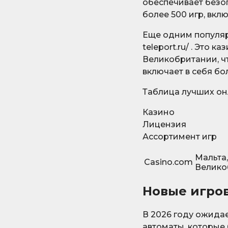
обеспечивает безоп
более 500 игр, вкл
Еще одним популярн
teleport.ru/ . Это 
Великобритании, ч
включает в себя бо
Таблица лучших он
Казино
Лицензия
Ассортимент игр
Мальта,
Casino.com
Велико
Новые игров
В 2026 году ожида
автоматы, которые 