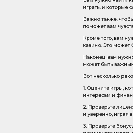
Вам нужно найти ка
играть, и которые
Важно также, чтоб
поможет вам чувств
Кроме того, вам н
казино. Это может 
Наконец, вам нужно
может быть важным 
Вот несколько рек
1. Оцените игры, к
интересам и фина
2. Проверьте лицен
и уверенно, играя 
3. Проверьте бону