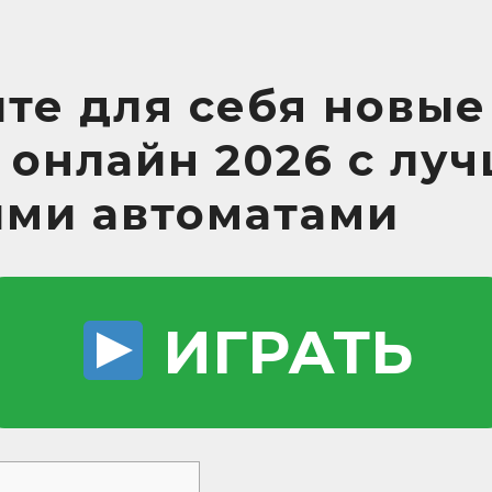
те для себя новые
 онлайн 2026 с лу
ми автоматами
ИГРАТЬ