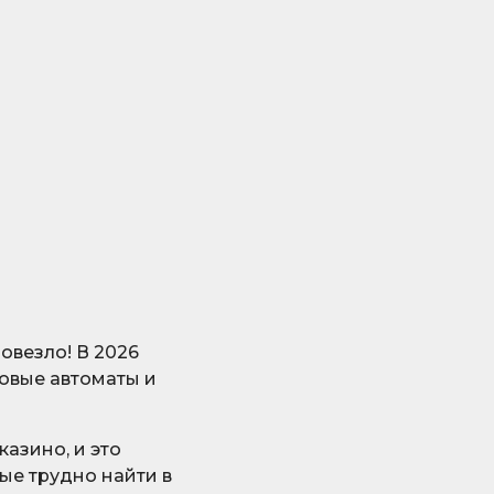
повезло! В 2026
овые автоматы и
азино, и это
ые трудно найти в