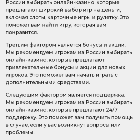
России выбирать онлайн-казино, которые
предлагают широкий выбор игр на деньги,
включая слоты, карточные игры и рулетку. Это
поможет вам найти игру, которая вам
понравится.
Третьим фактором является бонусы и акции.
Мы рекомендуем игрокам из России выбирать
онлайн-казино, которые предлагают
привлекательные бонусы и акции для новых
игроков. Это поможет вам начать играть с
дополнительными средствами.
Следующим фактором является поддержка.
Мы рекомендуем игрокам из России выбирать
онлайн-казино, которые предлагают 24/7
поддержку. Это поможет вам получить помощь
в случае, если у вас возникнут вопросы или
проблемы.