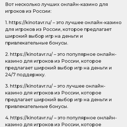
Вот несколько лучших онлайн-казино для
игроков из России:
1. https://kinotavr.ru/ – это лучшее онлайн-казино
для игроков из России, которое предлагает
широкий выбор игр на деньги и
привлекательные бонусы.
2. https://kinotavr.ru/ – это популярное онлайн-
казино для игроков из России, которое
предлагает широкий выбор игр на деньги и
24/7 поддержку.
3. https://kinotavr.ru/ – это лучшее онлайн-
казино для игроков из России, которое
предлагает широкий выбор игр на деньги и
привлекательные бонусы.
4. https://kinotavr.ru/ – это популярное онлайн-
казино для игроков из России, которое