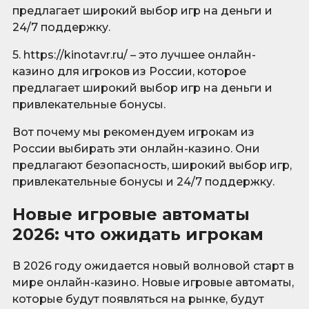
предлагает широкий выбор игр на деньги и
24/7 поддержку.
5. https://kinotavr.ru/ – это лучшее онлайн-
казино для игроков из России, которое
предлагает широкий выбор игр на деньги и
привлекательные бонусы.
Вот почему мы рекомендуем игрокам из
России выбирать эти онлайн-казино. Они
предлагают безопасность, широкий выбор игр,
привлекательные бонусы и 24/7 поддержку.
Новые игровые автоматы
2026: что ожидать игрокам
В 2026 году ожидается новый волновой старт в
мире онлайн-казино. Новые игровые автоматы,
которые будут появляться на рынке, будут