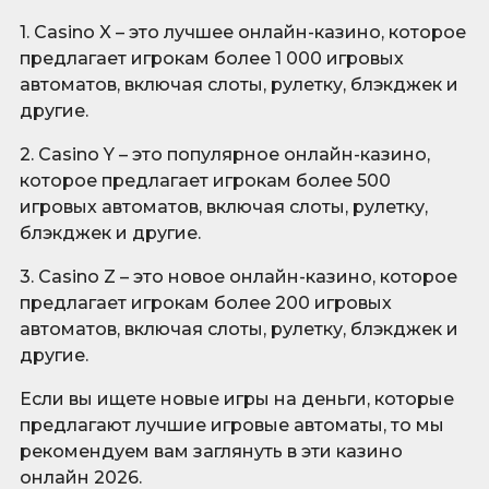
1. Casino X – это лучшее онлайн-казино, которое
предлагает игрокам более 1 000 игровых
автоматов, включая слоты, рулетку, блэкджек и
другие.
2. Casino Y – это популярное онлайн-казино,
которое предлагает игрокам более 500
игровых автоматов, включая слоты, рулетку,
блэкджек и другие.
3. Casino Z – это новое онлайн-казино, которое
предлагает игрокам более 200 игровых
автоматов, включая слоты, рулетку, блэкджек и
другие.
Если вы ищете новые игры на деньги, которые
предлагают лучшие игровые автоматы, то мы
рекомендуем вам заглянуть в эти казино
онлайн 2026.