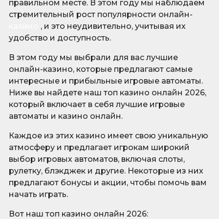
правильном месте. В этом году мы наблюдаем
стремительный рост популярности онлайн-
казино
, и это неудивительно, учитывая их
удобство и доступность.
В этом году мы выбрали для вас лучшие
онлайн-казино, которые предлагают самые
интересные и прибыльные игровые автоматы.
Ниже вы найдете наш топ казино онлайн 2026,
который включает в себя лучшие игровые
автоматы и казино онлайн.
Каждое из этих казино имеет свою уникальную
атмосферу и предлагает игрокам широкий
выбор игровых автоматов, включая слоты,
рулетку, блэкджек и другие. Некоторые из них
предлагают бонусы и акции, чтобы помочь вам
начать играть.
Вот наш топ казино онлайн 2026: