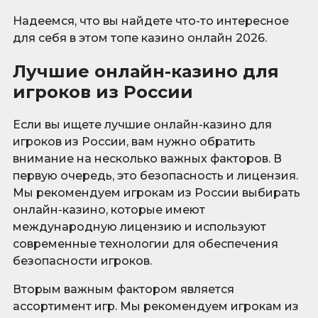
Надеемся, что вы найдете что-то интересное
для себя в этом топе казино онлайн 2026.
Лучшие онлайн-казино для
игроков из России
Если вы ищете лучшие онлайн-казино для
игроков из России, вам нужно обратить
внимание на несколько важных факторов. В
первую очередь, это безопасность и лицензия.
Мы рекомендуем игрокам из России выбирать
онлайн-казино, которые имеют
международную лицензию и используют
современные технологии для обеспечения
безопасности игроков.
Вторым важным фактором является
ассортимент игр. Мы рекомендуем игрокам из