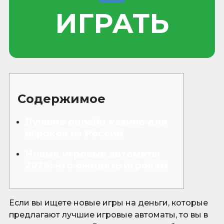
ИГРАТЬ
Содержимое
Лучшие онлайн-казино для
игроков из России
Новые игровые автоматы
2026: что ожидать игрокам
Если вы ищете новые игры на деньги, которые
предлагают лучшие игровые автоматы, то вы в