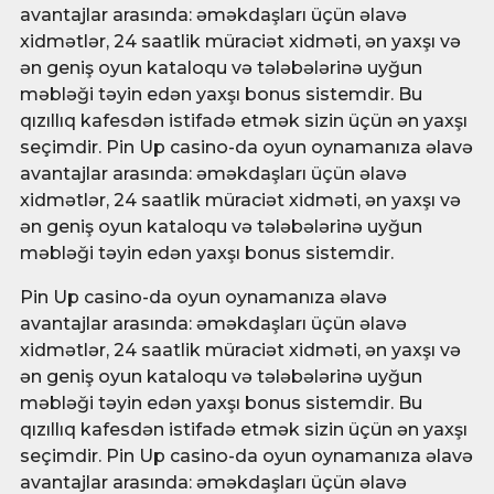
avantajlar arasında: əməkdaşları üçün əlavə
xidmətlər, 24 saatlik müraciət xidməti, ən yaxşı və
ən geniş oyun kataloqu və tələbələrinə uyğun
məbləği təyin edən yaxşı bonus sistemdir. Bu
qızıllıq kafesdən istifadə etmək sizin üçün ən yaxşı
seçimdir. Pin Up casino-da oyun oynamanıza əlavə
avantajlar arasında: əməkdaşları üçün əlavə
xidmətlər, 24 saatlik müraciət xidməti, ən yaxşı və
ən geniş oyun kataloqu və tələbələrinə uyğun
məbləği təyin edən yaxşı bonus sistemdir.
Pin Up casino-da oyun oynamanıza əlavə
avantajlar arasında: əməkdaşları üçün əlavə
xidmətlər, 24 saatlik müraciət xidməti, ən yaxşı və
ən geniş oyun kataloqu və tələbələrinə uyğun
məbləği təyin edən yaxşı bonus sistemdir. Bu
qızıllıq kafesdən istifadə etmək sizin üçün ən yaxşı
seçimdir. Pin Up casino-da oyun oynamanıza əlavə
avantajlar arasında: əməkdaşları üçün əlavə