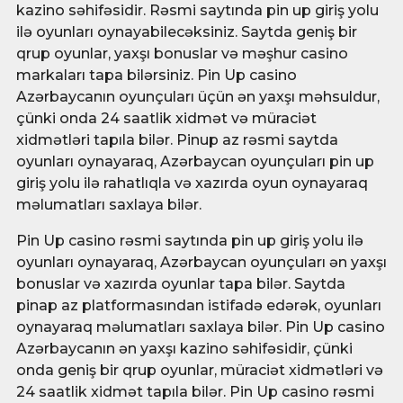
kazino səhifəsidir. Rəsmi saytında pin up giriş yolu
ilə oyunları oynayabilecəksiniz. Saytda geniş bir
qrup oyunlar, yaxşı bonuslar və məşhur casino
markaları tapa bilərsiniz. Pin Up casino
Azərbaycanın oyunçuları üçün ən yaxşı məhsuldur,
çünki onda 24 saatlik xidmət və müraciət
xidmətləri tapıla bilər. Pinup az rəsmi saytda
oyunları oynayaraq, Azərbaycan oyunçuları pin up
giriş yolu ilə rahatlıqla və xazırda oyun oynayaraq
məlumatları saxlaya bilər.
Pin Up casino rəsmi saytında pin up giriş yolu ilə
oyunları oynayaraq, Azərbaycan oyunçuları ən yaxşı
bonuslar və xazırda oyunlar tapa bilər. Saytda
pinap az platformasından istifadə edərək, oyunları
oynayaraq məlumatları saxlaya bilər. Pin Up casino
Azərbaycanın ən yaxşı kazino səhifəsidir, çünki
onda geniş bir qrup oyunlar, müraciət xidmətləri və
24 saatlik xidmət tapıla bilər. Pin Up casino rəsmi