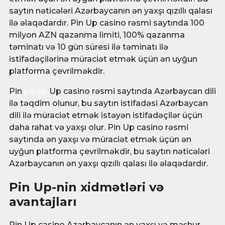
saytın nəticələri Azərbaycanın ən yaxşı qızıllı qalası
ilə əlaqədardır. Pin Up casino rəsmi saytında 100
milyon AZN qazanma limiti, 100% qazanma
təminatı və 10 gün süresi ilə təminatı ilə
istifadəçilərinə müraciət etmək üçün ən uyğun
platforma çevrilməkdir.
Pin
pinap
Up casino rəsmi saytında Azərbaycan dili
ilə təqdim olunur, bu saytın istifadəsi Azərbaycan
dili ilə müraciət etmək istəyən istifadəçilər üçün
daha rahat və yaxşı olur. Pin Up casino rəsmi
saytında ən yaxşı və müraciət etmək üçün ən
uyğun platforma çevrilməkdir, bu saytın nəticələri
Azərbaycanın ən yaxşı qızıllı qalası ilə əlaqədardır.
Pin Up-nin xidmətləri və
avantajları
Pin Up casino Azərbaycanın ən yaxşı və məşhur