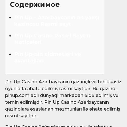
Содержимое
Pin Up – Azərbaycanın ən yaxşı
kazinosu Rəsmi sayt
Pin Up Casino Rəsmi Saytın
Nəticələri
Pin Up-nin xidmətləri və
avantajları
Pin Up Casino Azərbaycanın qazançlı və təhlükəsiz
oyunlarla əhatə edilmiş rəsmi saytıdır. Bu qazino,
pinup.com adlı dünyaqi markadan əldə edilmiş və
təmin edilmişdir. Pin Up Casino Azərbaycanın
qazinolara əsaslanan məzmunları ilə əhatə edilmiş
rəsmi saytidir.