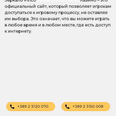
Зеркало Pinco
казино пинко вход
Казино – это
официальный сайт, который позволяет игрокам
доступаться к игровому процессу, не оставляя
им выбора. Это означает, что вы можете играть
в любое время и в любом месте, где есть доступ
к интернету.
+389 2 3120 070
+389 2 3150 008