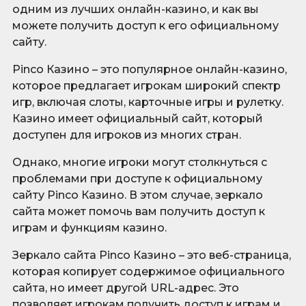
одним из лучших онлайн-казино, и как вы
можете получить доступ к его официальному
сайту.
Pinco Казино – это популярное онлайн-казино,
которое предлагает игрокам широкий спектр
игр, включая слоты, карточные игры и рулетку.
Казино имеет официальный сайт, который
доступен для игроков из многих стран.
Однако, многие игроки могут столкнуться с
проблемами при доступе к официальному
сайту Pinco Казино. В этом случае, зеркало
сайта может помочь вам получить доступ к
играм и функциям казино.
Зеркало сайта Pinco Казино – это веб-страница,
которая копирует содержимое официального
сайта, но имеет другой URL-адрес. Это
позволяет игрокам получить доступ к играм и