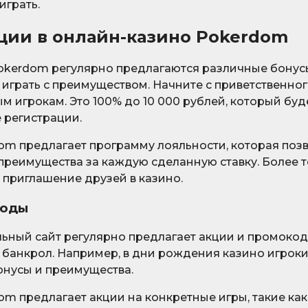
играть.
ции в онлайн-казино Pokerdom
okerdom регулярно предлагаются различные бонусы
 играть с преимуществом. Начните с приветственног
м игрокам. Это 100% до 10 000 рублей, который буд
 регистрации.
dom предлагает программу лояльности, которая поз
преимущества за каждую сделанную ставку. Более то
 приглашение друзей в казино.
коды
ный сайт регулярно предлагает акции и промокод
 банкрол. Например, в дни рождения казино игроки
нусы и преимущества.
om предлагает акции на конкретные игры, такие как 