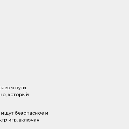
правом пути.
но, который
 ищут безопасное и
тр игр, включая