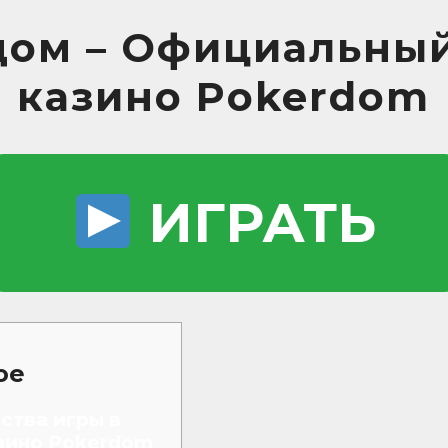
ом – Официальный
 казино Pokerdom
ИГРАТЬ
ое
тва игры в
зино Pokerdom