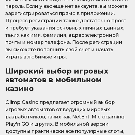
пароль. Если у вас еще нет аккаунта, вы можете
зарегистрироваться прямо в приложении.
Процесс регистрации также достаточно прост
и требует указания основных личных данных,
таких как имя, фамилия, адрес электронной
почты и номер телефона. После регистрации
вы сможете пополнить свой счет и начать
играть в любимые игры.
Широкий выбор игровых
автоматов в мобильном
казино
Olimp Casino предлагает огромный выбор
игровых автоматов от ведущих мировых
разработчиков, таких как NetEnt, Microgaming,
Play'n GO и других. В мобильной версии
доступны практически все популярные слоты,