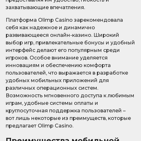
захватывающие впечатления.
Платформа Olimp Casino зарекомендовала
себя как надежное и динамично
развивающееся онлайн-казино. Широкий
выбор игр, привлекательные бонусы и удобный
интерфейс делают его популярным среди
игроков. Особое внимание уделяется
инновациям и обеспечению комфорта
пользователей, что выражается в разработке
удобных мобильных приложений для
различных операционных систем.
Возможность мгновенного доступа к любимым
играм, удобные системы оплаты и
круглосуточная поддержка пользователей –
вот лишь некоторые из преимуществ, которые
предлагает Olimp Casino.
Преимущества мобильной