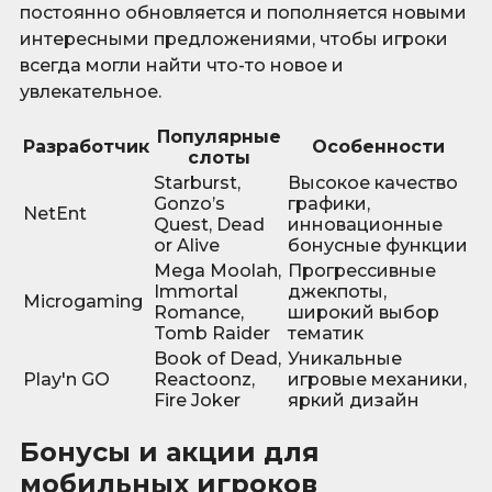
постоянно обновляется и пополняется новыми
интересными предложениями, чтобы игроки
всегда могли найти что-то новое и
увлекательное.
Популярные
Разработчик
Особенности
слоты
Starburst,
Высокое качество
Gonzo’s
графики,
NetEnt
Quest, Dead
инновационные
or Alive
бонусные функции
Mega Moolah,
Прогрессивные
Immortal
джекпоты,
Microgaming
Romance,
широкий выбор
Tomb Raider
тематик
Book of Dead,
Уникальные
Play'n GO
Reactoonz,
игровые механики,
Fire Joker
яркий дизайн
Бонусы и акции для
мобильных игроков