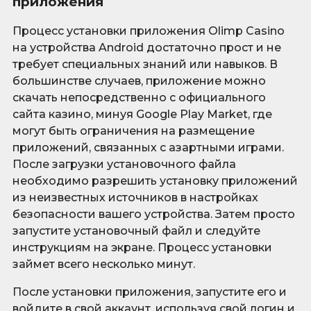
приложения
Процесс установки приложения Olimp Casino
на устройства Android достаточно прост и не
требует специальных знаний или навыков. В
большинстве случаев, приложение можно
скачать непосредственно с официального
сайта казино, минуя Google Play Market, где
могут быть ограничения на размещение
приложений, связанных с азартными играми.
После загрузки установочного файла
необходимо разрешить установку приложений
из неизвестных источников в настройках
безопасности вашего устройства. Затем просто
запустите установочный файл и следуйте
инструкциям на экране. Процесс установки
займет всего несколько минут.
После установки приложения, запустите его и
войдите в свой аккаунт, используя свой логин и