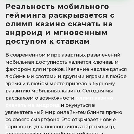
Реальность мобильного
гейминга раскрывается с
олимп казино скачать на
андроид и мгновенным
доступом к ставкам
В современном мире азартных развлечений
мобильная доступность является ключевым
фактором для игроков. Желание наслаждаться
любимыми слотами и другими играми в любое
время и в любом месте привело к бурному
развитию мобильных казино. Сегодня мы
расскажем о возможности
олимп казино
скачать на андроид
и окунуться в
увлекательный мир онлайн-гемблинга прямо
со своего смартфона. Это открывает новые
горизонты для поклонников азартных игр,
предоставляя им удобство, гибкость и