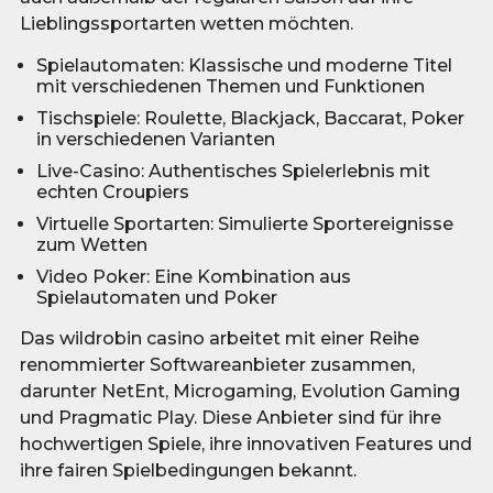
Lieblingssportarten wetten möchten.
Spielautomaten: Klassische und moderne Titel
mit verschiedenen Themen und Funktionen
Tischspiele: Roulette, Blackjack, Baccarat, Poker
in verschiedenen Varianten
Live-Casino: Authentisches Spielerlebnis mit
echten Croupiers
Virtuelle Sportarten: Simulierte Sportereignisse
zum Wetten
Video Poker: Eine Kombination aus
Spielautomaten und Poker
Das wildrobin casino arbeitet mit einer Reihe
renommierter Softwareanbieter zusammen,
darunter NetEnt, Microgaming, Evolution Gaming
und Pragmatic Play. Diese Anbieter sind für ihre
hochwertigen Spiele, ihre innovativen Features und
ihre fairen Spielbedingungen bekannt.