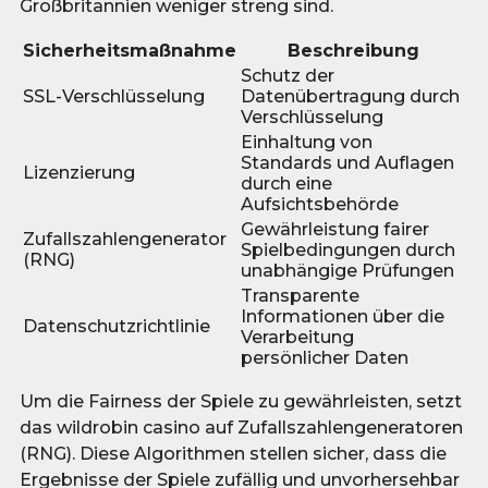
Großbritannien weniger streng sind.
Sicherheitsmaßnahme
Beschreibung
Schutz der
SSL-Verschlüsselung
Datenübertragung durch
Verschlüsselung
Einhaltung von
Standards und Auflagen
Lizenzierung
durch eine
Aufsichtsbehörde
Gewährleistung fairer
Zufallszahlengenerator
Spielbedingungen durch
(RNG)
unabhängige Prüfungen
Transparente
Informationen über die
Datenschutzrichtlinie
Verarbeitung
persönlicher Daten
Um die Fairness der Spiele zu gewährleisten, setzt
das wildrobin casino auf Zufallszahlengeneratoren
(RNG). Diese Algorithmen stellen sicher, dass die
Ergebnisse der Spiele zufällig und unvorhersehbar