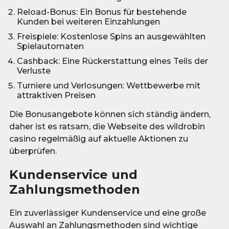
Reload-Bonus: Ein Bonus für bestehende
Kunden bei weiteren Einzahlungen
Freispiele: Kostenlose Spins an ausgewählten
Spielautomaten
Cashback: Eine Rückerstattung eines Teils der
Verluste
Turniere und Verlosungen: Wettbewerbe mit
attraktiven Preisen
Die Bonusangebote können sich ständig ändern,
daher ist es ratsam, die Webseite des wildrobin
casino regelmäßig auf aktuelle Aktionen zu
überprüfen.
Kundenservice und
Zahlungsmethoden
Ein zuverlässiger Kundenservice und eine große
Auswahl an Zahlungsmethoden sind wichtige