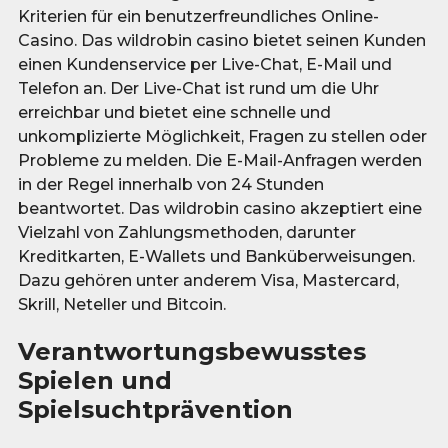
Kriterien für ein benutzerfreundliches Online-
Casino. Das wildrobin casino bietet seinen Kunden
einen Kundenservice per Live-Chat, E-Mail und
Telefon an. Der Live-Chat ist rund um die Uhr
erreichbar und bietet eine schnelle und
unkomplizierte Möglichkeit, Fragen zu stellen oder
Probleme zu melden. Die E-Mail-Anfragen werden
in der Regel innerhalb von 24 Stunden
beantwortet. Das wildrobin casino akzeptiert eine
Vielzahl von Zahlungsmethoden, darunter
Kreditkarten, E-Wallets und Banküberweisungen.
Dazu gehören unter anderem Visa, Mastercard,
Skrill, Neteller und Bitcoin.
Verantwortungsbewusstes
Spielen und
Spielsuchtprävention