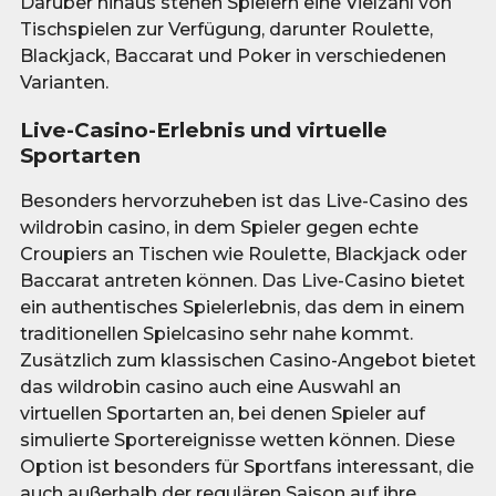
Darüber hinaus stehen Spielern eine Vielzahl von
Tischspielen zur Verfügung, darunter Roulette,
Blackjack, Baccarat und Poker in verschiedenen
Varianten.
Live-Casino-Erlebnis und virtuelle
Sportarten
Besonders hervorzuheben ist das Live-Casino des
wildrobin casino, in dem Spieler gegen echte
Croupiers an Tischen wie Roulette, Blackjack oder
Baccarat antreten können. Das Live-Casino bietet
ein authentisches Spielerlebnis, das dem in einem
traditionellen Spielcasino sehr nahe kommt.
Zusätzlich zum klassischen Casino-Angebot bietet
das wildrobin casino auch eine Auswahl an
virtuellen Sportarten an, bei denen Spieler auf
simulierte Sportereignisse wetten können. Diese
Option ist besonders für Sportfans interessant, die
auch außerhalb der regulären Saison auf ihre