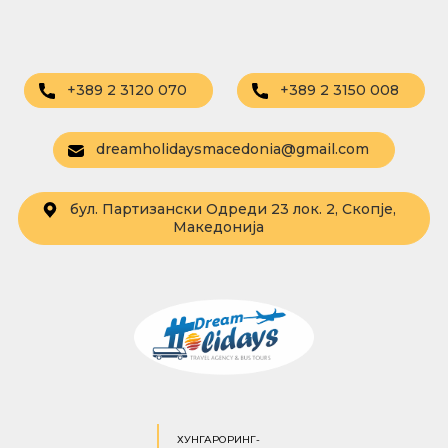
+389 2 3120 070
+389 2 3150 008
dreamholidaysmacedonia@gmail.com
бул. Партизански Одреди 23 лок. 2, Скопје,
Македонија
ХУНГАРОРИНГ-