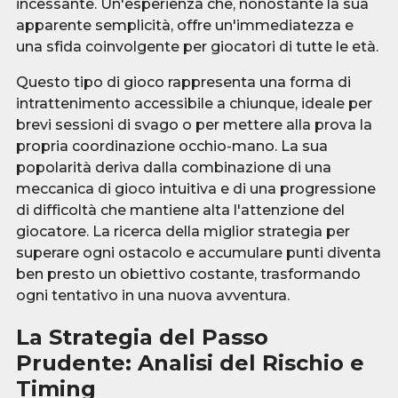
incessante. Un'esperienza che, nonostante la sua
apparente semplicità, offre un'immediatezza e
una sfida coinvolgente per giocatori di tutte le età.
Questo tipo di gioco rappresenta una forma di
intrattenimento accessibile a chiunque, ideale per
brevi sessioni di svago o per mettere alla prova la
propria coordinazione occhio-mano. La sua
popolarità deriva dalla combinazione di una
meccanica di gioco intuitiva e di una progressione
di difficoltà che mantiene alta l'attenzione del
giocatore. La ricerca della miglior strategia per
superare ogni ostacolo e accumulare punti diventa
ben presto un obiettivo costante, trasformando
ogni tentativo in una nuova avventura.
La Strategia del Passo
Prudente: Analisi del Rischio e
Timing