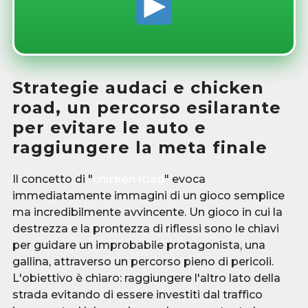
Strategie audaci e chicken
road, un percorso esilarante
per evitare le auto e
raggiungere la meta finale
Il concetto di "
chicken road
" evoca
immediatamente immagini di un gioco semplice
ma incredibilmente avvincente. Un gioco in cui la
destrezza e la prontezza di riflessi sono le chiavi
per guidare un improbabile protagonista, una
gallina, attraverso un percorso pieno di pericoli.
L'obiettivo è chiaro: raggiungere l'altro lato della
strada evitando di essere investiti dal traffico