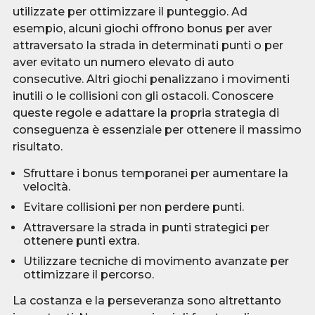
utilizzate per ottimizzare il punteggio. Ad
esempio, alcuni giochi offrono bonus per aver
attraversato la strada in determinati punti o per
aver evitato un numero elevato di auto
consecutive. Altri giochi penalizzano i movimenti
inutili o le collisioni con gli ostacoli. Conoscere
queste regole e adattare la propria strategia di
conseguenza è essenziale per ottenere il massimo
risultato.
Sfruttare i bonus temporanei per aumentare la
velocità.
Evitare collisioni per non perdere punti.
Attraversare la strada in punti strategici per
ottenere punti extra.
Utilizzare tecniche di movimento avanzate per
ottimizzare il percorso.
La costanza e la perseveranza sono altrettanto