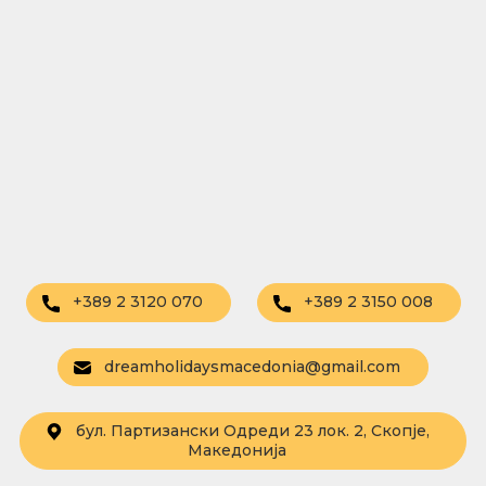
+389 2 3120 070
+389 2 3150 008
dreamholidaysmacedonia@gmail.com
бул. Партизански Одреди 23 лок. 2, Скопје,
Македонија