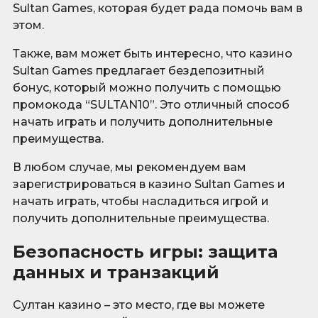
Sultan Games, которая будет рада помочь вам в
этом.
Также, вам может быть интересно, что казино
Sultan Games предлагает бездепозитный
бонус, который можно получить с помощью
промокода “SULTAN10”. Это отличный способ
начать играть и получить дополнительные
преимущества.
В любом случае, мы рекомендуем вам
зарегистрироваться в казино Sultan Games и
начать играть, чтобы насладиться игрой и
получить дополнительные преимущества.
Безопасность игры: защита
данных и транзакций
Султан казино – это место, где вы можете