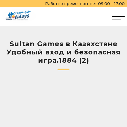
Работно време: пон-пет 09:00 - 17:00
Sultan Games в Казахстане
Удобный вход и безопасная
игра.1884 (2)