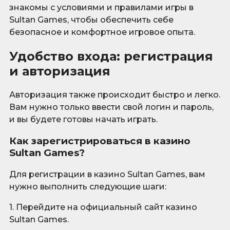
знакомы с условиями и правилами игры в
Sultan Games, чтобы обеспечить себе
безопасное и комфортное игровое опыта.
Удобство входа: регистрация
и авторизация
Авторизация также происходит быстро и легко.
Вам нужно только ввести свой логин и пароль,
и вы будете готовы начать играть.
Как зарегистрироваться в казино
Sultan Games?
Для регистрации в казино Sultan Games, вам
нужно выполнить следующие шаги:
1. Перейдите на официальный сайт казино
Sultan Games.