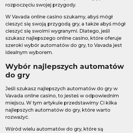
rozpoczęciu swojej przygody.
W Vavada online casino szukamy, abyś mógł
cieszyć się swoją przygodą gry, a także abyś mógł
cieszyć się swoimi wygranymi. Dlatego, jeśli
szukasz najlepszego online casino, które oferuje
szeroki wybór automatów do gry, to Vavada jest
idealnym wyborem.
Wybór najlepszych automatów
do gry
Jeśli szukasz najlepszych automatów do gry w
Vavada online casino, to jesteś w odpowiednim
miejscu. W tym artykule przedstawimy Ci kilka
najlepszych automatów do gry, które warto
rozważyć.
Wśród wielu automatów do gry, które są