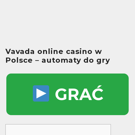
Vavada online casino w
Polsce – automaty do gry
GRAĆ