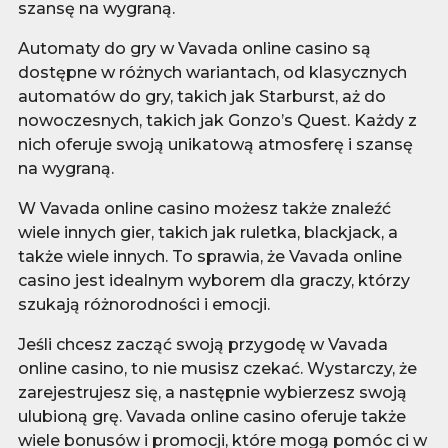
szansę na wygraną.
Automaty do gry w Vavada online casino są
dostępne w różnych wariantach, od klasycznych
automatów do gry, takich jak Starburst, aż do
nowoczesnych, takich jak Gonzo’s Quest. Każdy z
nich oferuje swoją unikatową atmosferę i szansę
na wygraną.
W Vavada online casino możesz także znaleźć
wiele innych gier, takich jak ruletka, blackjack, a
także wiele innych. To sprawia, że Vavada online
casino jest idealnym wyborem dla graczy, którzy
szukają różnorodności i emocji.
Jeśli chcesz zacząć swoją przygodę w Vavada
online casino, to nie musisz czekać. Wystarczy, że
zarejestrujesz się, a następnie wybierzesz swoją
ulubioną grę. Vavada online casino oferuje także
wiele bonusów i promocji, które mogą pomóc ci w