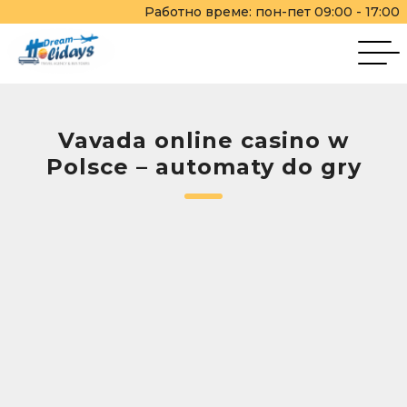
Работно време: пон-пет 09:00 - 17:00
Vavada online casino w
Polsce – automaty do gry